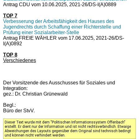
Antrag CDU vom 10.06.2025, 2021-26/DS-I(A)0889
TOP 7
Verbesserung der Arbeitsfähigkeit des Hauses des
Jugendrechts durch Schaffung einer Richterstelle und
Prüfung einer Sozialarbeiter-Stelle
Antrag FREIE WÄHLER vom 17.06.2025, 2021-26/DS-
I(A)0892
TOP 8
Verschiedenes
Der Vorsitzende des Ausschusses für Soziales und
Integration:
gez.: Dr. Christian Grünewald
Begl.:
Büro der StvV.
Dieser Text wurde mit dem "Politischen Informationssystem Offenbach"
erstellt. Er dient nur der Information und ist nicht rechtsverbindlich. Etwaige
Abweichungen des Layouts gegenüber dem Original sind technisch bedingt
und können nicht verhindert werden.