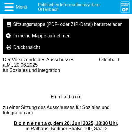
Politisches Informationssystem
Menü
Offenbach
Sitzungsmappe (PDF- oder ZIP-Datei) herunterladen
In meine Mappe aufnehmen
Druckansicht
Der Vorsitzende des Ausschusses Offenbach
a.M., 20.06.2025
für Soziales und Integration
E i n l a d u n g
zu einer Sitzung des Ausschusses für Soziales und
Integration am
D o n n e r s t a g, dem 26. Juni 2025, 18:30 Uhr,
im Rathaus, Berliner Straße 100, Saal 3