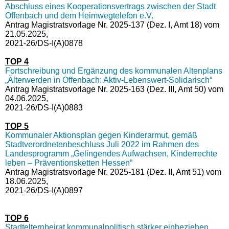
Abschluss eines Kooperationsvertrags zwischen der Stadt
Offenbach und dem Heimwegtelefon e.V.
Antrag Magistratsvorlage Nr. 2025-137 (Dez. I, Amt 18) vom
21.05.2025,
2021-26/DS-I(A)0878
TOP 4
Fortschreibung und Ergänzung des kommunalen Altenplans
„Älterwerden in Offenbach: Aktiv-Lebenswert-Solidarisch“
Antrag Magistratsvorlage Nr. 2025-163 (Dez. III, Amt 50) vom
04.06.2025,
2021-26/DS-I(A)0883
TOP 5
Kommunaler Aktionsplan gegen Kinderarmut, gemäß
Stadtverordnetenbeschluss Juli 2022 im Rahmen des
Landesprogramm „Gelingendes Aufwachsen, Kinderrechte
leben – Präventionsketten Hessen“
Antrag Magistratsvorlage Nr. 2025-181 (Dez. II, Amt 51) vom
18.06.2025,
2021-26/DS-I(A)0897
TOP 6
Stadtelternbeirat kommunalpolitisch stärker einbeziehen