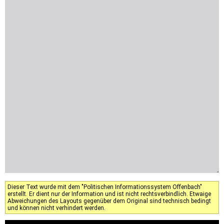
Dieser Text wurde mit dem "Politischen Informationssystem Offenbach"
erstellt. Er dient nur der Information und ist nicht rechtsverbindlich. Etwaige
Abweichungen des Layouts gegenüber dem Original sind technisch bedingt
und können nicht verhindert werden.