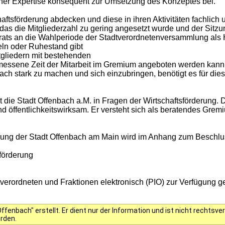
einer Expertise konsequent zur Umsetzung des Konzeptes bei.
tsförderung abdecken und diese in ihren Aktivitäten fachlich unt
rt, das die Mitgliederzahl zu gering angesetzt wurde und der Sit
irats an die Wahlperiode der Stadtverordnetenversammlung al
ln oder Ruhestand gibt
gliedern mit bestehenden
essene Zeit der Mitarbeit im Gremium angeboten werden kann
bach stark zu machen und sich einzubringen, benötigt es für die
t die Stadt Offenbach a.M. in Fragen der Wirtschaftsförderung. 
 und öffentlichkeitswirksam. Er versteht sich als beratendes Gr
rung der Stadt Offenbach am Main wird im Anhang zum Beschlus
förderung
rordneten und Fraktionen elektronisch (PIO) zur Verfügung ges
fenbach" erstellt. Er dient nur der Information und ist nicht rechts
erden.