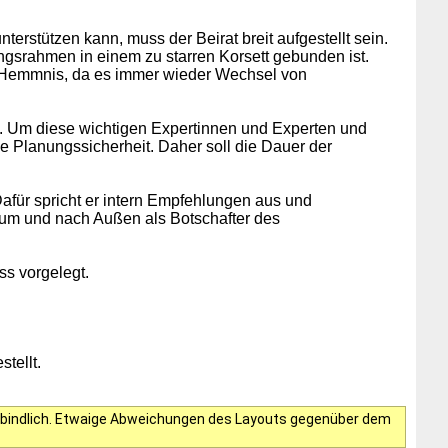
erstützen kann, muss der Beirat breit aufgestellt sein.
zungsrahmen in einem zu starren Korsett gebunden ist.
s Hemmnis, da es immer wieder Wechsel von
. Um diese wichtigen Expertinnen und Experten und
se Planungssicherheit. Daher soll die Dauer der
Dafür spricht er intern Empfehlungen aus und
emium und nach Außen als Botschafter des
s vorgelegt.
tellt.
verbindlich. Etwaige Abweichungen des Layouts gegenüber dem