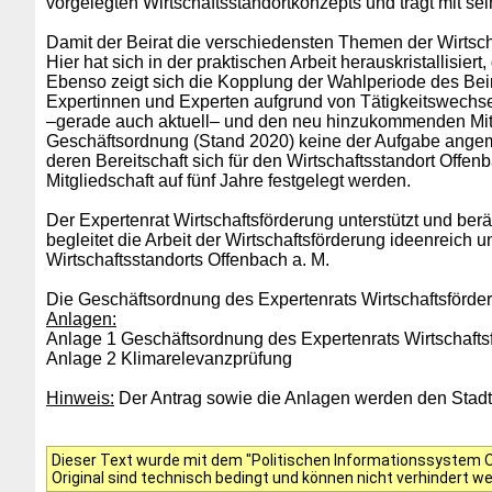
vorgelegten Wirtschaftsstandortkonzepts und trägt mit s
Damit der Beirat die verschiedensten Themen der Wirtschaf
Hier hat sich in der praktischen Arbeit herauskristallisie
Ebenso zeigt sich die Kopplung der Wahlperiode des Be
Expertinnen und Experten aufgrund von Tätigkeitswechse
–gerade auch aktuell– und den neu hinzukommenden Mit
Geschäftsordnung (Stand 2020) keine der Aufgabe angem
deren Bereitschaft sich für den Wirtschaftsstandort Offen
Mitgliedschaft auf fünf Jahre festgelegt werden.
Der Expertenrat Wirtschaftsförderung unterstützt und berä
begleitet die Arbeit der Wirtschaftsförderung ideenreich
Wirtschaftsstandorts Offenbach a. M.
Die Geschäftsordnung des Expertenrats Wirtschaftsförde
Anlagen:
Anlage 1 Geschäftsordnung des Expertenrats Wirtschafts
Anlage 2 Klimarelevanzprüfung
Hinweis:
Der Antrag sowie die Anlagen werden den Stadtve
Dieser Text wurde mit dem "Politischen Informationssystem Of
Original sind technisch bedingt und können nicht verhindert w