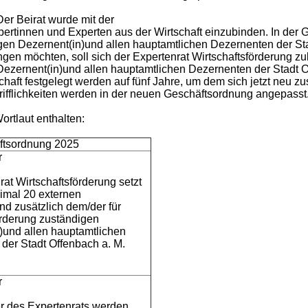
Der Beirat wurde mit der
Expertinnen und Experten aus der Wirtschaft einzubinden. In d
digen Dezernent(in)und allen hauptamtlichen Dezernenten der Sta
ngen möchten, soll sich der Expertenrat Wirtschaftsförderung z
n Dezernent(in)und allen hauptamtlichen Dezernenten der Stadt
dschaft festgelegt werden auf fünf Jahre, um dem sich jetzt 
ifflichkeiten werden in der neuen Geschäftsordnung angepasst
rtlaut enthalten:
ftsordnung 2025
r
at Wirtschaftsförderung setzt
imal 20 externen
nd zusätzlich dem/der für
örderung zuständigen
)und allen hauptamtlichen
der Stadt Offenbach a. M.
r
er des Expertenrats werden