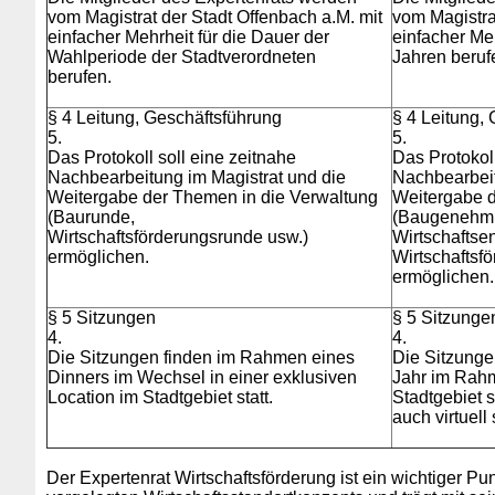
vom Magistrat der Stadt Offenbach a.M. mit
vom Magistra
einfacher Mehrheit für die Dauer der
einfacher Meh
Wahlperiode der Stadtverordneten
Jahren beruf
berufen.
§ 4 Leitung, Geschäftsführung
§ 4 Leitung,
5.
5.
Das Protokoll soll eine zeitnahe
Das Protokoll
Nachbearbeitung im Magistrat und die
Nachbearbeit
Weitergabe der Themen in die Verwaltung
Weitergabe d
(Baurunde,
(Baugenehmi
Wirtschaftsförderungsrunde usw.)
Wirtschaftse
ermöglichen.
Wirtschaftsf
ermöglichen.
§ 5 Sitzungen
§ 5 Sitzunge
4.
4.
Die Sitzungen finden im Rahmen eines
Die Sitzunge
Dinners im Wechsel in einer exklusiven
Jahr im Rah
Location im Stadtgebiet statt.
Stadtgebiet 
auch virtuell 
Der Expertenrat Wirtschaftsförderung ist ein wichtiger P