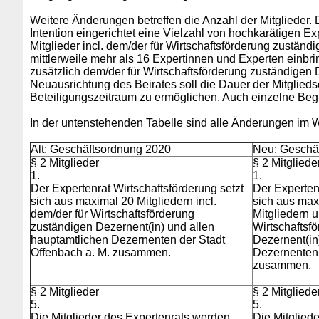
Weitere Änderungen betreffen die Anzahl der Mitglieder. 
Intention eingerichtet eine Vielzahl von hochkarätigen 
Mitglieder incl. dem/der für Wirtschaftsförderung zustän
mittlerweile mehr als 16 Expertinnen und Experten einbri
zusätzlich dem/der für Wirtschaftsförderung zuständige
Neuausrichtung des Beirates soll die Dauer der Mitglie
Beteiligungszeitraum zu ermöglichen.
Auch einzelne Begr
In der untenstehenden Tabelle sind alle Änderungen im Wo
Alt: Geschäftsordnung 2020
Neu: Geschä
§ 2 Mitglieder
§ 2 Mitgliede
1.
1.
Der Expertenrat Wirtschaftsförderung setzt
Der Expertenr
sich aus maximal 20 Mitgliedern incl.
sich aus max
dem/der für Wirtschaftsförderung
Mitgliedern u
zuständigen Dezernent(in) und allen
Wirtschaftsf
hauptamtlichen Dezernenten der Stadt
Dezernent(in
Offenbach a. M. zusammen.
Dezernenten 
zusammen.
§ 2 Mitglieder
§ 2 Mitgliede
5.
5.
Die Mitglieder des Expertenrats werden
Die Mitglied