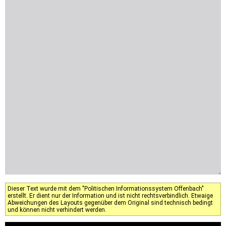
Dieser Text wurde mit dem "Politischen Informationssystem Offenbach"
erstellt. Er dient nur der Information und ist nicht rechtsverbindlich. Etwaige
Abweichungen des Layouts gegenüber dem Original sind technisch bedingt
und können nicht verhindert werden.