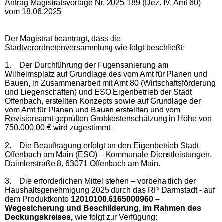
Antrag Magistratsvorlage Nr. 2025-189 (Dez. IV, Amt 60)
vom 18.06.2025
Der Magistrat beantragt, dass die
Stadtverordnetenversammlung wie folgt beschließt:
1.
Der Durchführung der Fugensanierung am
Wilhelmsplatz auf Grundlage des vom Amt für Planen und
Bauen, in Zusammenarbeit mit Amt 80 (Wirtschaftsförderung
und Liegenschaften) und ESO Eigenbetrieb der Stadt
Offenbach, erstellten Konzepts sowie auf Grundlage der
vom Amt für Planen und Bauen erstellten und vom
Revisionsamt geprüften Grobkostenschätzung in Höhe von
750.000,00 € wird zugestimmt.
2.
Die Beauftragung erfolgt an den Eigenbetrieb Stadt
Offenbach am Main (ESO) – Kommunale Dienstleistungen,
Daimlerstraße 8, 63071 Offenbach am Main.
3.
Die erforderlichen Mittel stehen – vorbehaltlich der
Haushaltsgenehmigung 2025 durch das RP Darmstadt - auf
dem Produktkonto
12010100.6165000960 –
Wegesicherung und Beschilderung, im Rahmen des
Deckungskreises,
wie folgt zur Verfügung: