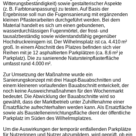
Witterungsbeständigkeit) sowie gestalterischer Aspekte
(z. B. Farbtonanpassung) zu testen. Auf Basis der
Ergebnisse soll nun die Fugensanierung mit ergänzenden
kleinen Pflasterarbeiten durchgeführt werden. Bei dem
Material handelt es sich um einen gebundenen,
wasserdurchlässigen Fugenmörtel, der frost- und
tausalzbeständig sowie widerstandsfähig gegenüber
Hochdruckreinigern ist. Der Wilhelmsplatz ist ca. 4.410 m²
groß. In einem Abschnitt des Platzes befinden sich vier
Reihen mit je 12 asphaltierten Parkplätzen (ca. 8,6 m² je
Parkplatz). Die zu sanierende Natursteinpflasterfläche
umfasst rund 4.000 m².
Zur Umsetzung der Maßnahme wurde ein
Sanierungskonzept mit drei Haupt-Bauabschnitten und
einem kleineren vorlaufenden Bauabschnitt entwickelt, der
noch keine Ausweichmaßnahmen für den Wochenmarkt
bedeutet. Die Abwicklung der Bauabschnitte wird so
gewählt, dass der Marktbetrieb unter Zuhilfenahme einer
Ersatzfläche aufrechterhalten werden kann. Als Ersatzfläche
sowie als Baustelleneinrichtungsfläche dient der öffentliche
Parkplatz im Süden des Wilhelmsplatzes.
Um die Auswirkungen der temporär entfallenden Parkplätze
für Nutzerinnen und Nutzer abzumildern, wird geprüft, ob ein