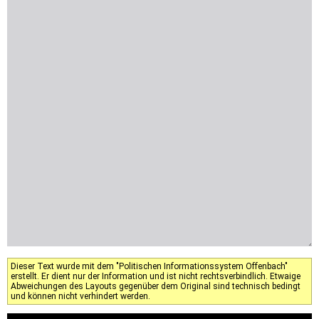
Dieser Text wurde mit dem "Politischen Informationssystem Offenbach"
erstellt. Er dient nur der Information und ist nicht rechtsverbindlich. Etwaige
Abweichungen des Layouts gegenüber dem Original sind technisch bedingt
und können nicht verhindert werden.