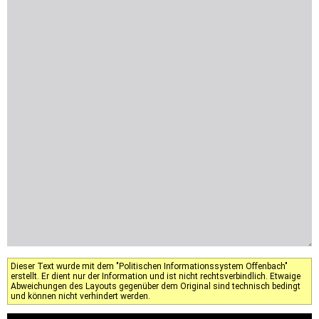
Dieser Text wurde mit dem "Politischen Informationssystem Offenbach"
erstellt. Er dient nur der Information und ist nicht rechtsverbindlich. Etwaige
Abweichungen des Layouts gegenüber dem Original sind technisch bedingt
und können nicht verhindert werden.