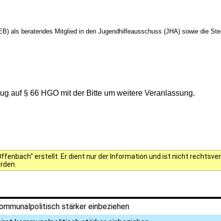
StEB) als beratendes Mitglied in den Jugendhilfeausschuss (JHA)
sowie die St
g auf § 66 HGO mit der Bitte um weitere Veranlassung.
fenbach" erstellt. Er dient nur der Information und ist nicht rechts
erden.
ommunalpolitisch stärker einbeziehen