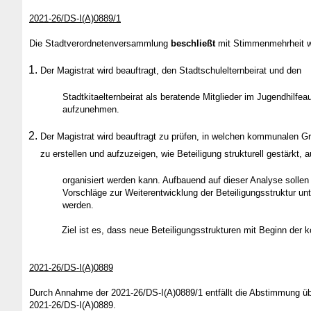
2021-26/DS-I(A)0889/1
Die Stadtverordnetenversammlung
beschließt
mit Stimmenmehrheit wi
Der Magistrat wird beauftragt, den Stadtschulelternbeirat und den
Stadtkitaelternbeirat als beratende Mitglieder im Jugendhilfe
aufzunehmen.
Der Magistrat wird beauftragt zu prüfen, in welchen kommunalen Gre
zu erstellen und aufzuzeigen, wie Beteiligung strukturell gestärkt,
organisiert werden kann. Aufbauend auf dieser Analyse sollen
Vorschläge zur Weiterentwicklung der Beteiligungsstruktur unt
werden.
Ziel ist es, dass neue Beteiligungsstrukturen mit Beginn de
2021-26/DS-I(A)0889
Durch Annahme der 2021-26/DS-I(A)0889/1 entfällt die Abstimmung üb
2021-26/DS-I(A)0889.