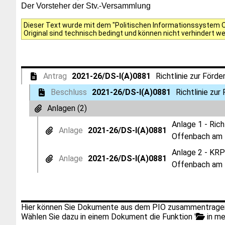
Der Vorsteher der Stv.-Versammlung
Dieser Text wurde mit dem "Politischen Informationssystem Of
Original sind technisch bedingt und können nicht verhindert w
Antrag
2021-26/DS-I(A)0881
Richtlinie zur För
Beschluss
2021-26/DS-I(A)0881
Richtlinie zu
Anlagen (2)
Anlage 1 - Ric
Anlage
2021-26/DS-I(A)0881
Offenbach am 
Anlage 2 - KRP
Anlage
2021-26/DS-I(A)0881
Offenbach am 
Hier können Sie Dokumente aus dem PIO zusammentragen
Wählen Sie dazu in einem Dokument die Funktion '
in me