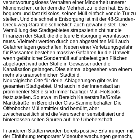
verantwortungsloses Verhalten einer Minderheit unserer
Mitmenschen, unter dem die Mehrheit zu leiden hat. Es ist
bequem und fast risikolos, seinen Müll einfach vor die Tür zu
stellen. Und die schnelle Entsorgung ist mit der 48-Stunden-
Dreck-weg-Garantie schließlich auch gewährleistet. Die
Vermüllung des Stadtgebietes strapaziert nicht nur die
Finanzen der Stadt, die die teure Entsorgung veranlassen
muss. Vielmehr werden durch den abgestellten Müll auch
Gefahrenlagen geschaffen. Neben einer Verletzungsgefahr
für Passanten bestehen massive Gefahren für die Umwelt,
wenn gefährlicher Sondermüll auf unbefestigten Flächen
abgelagert wird oder Stoffe in Gewässer oder die
Kanalisation gelangen. Dies einmal abgesehen von einem
mehr als unansehnlichen Stadtbild.
Neuralgische Orte für derlei Ablagerungen gibt es im
gesamten Stadtgebiet. Und auch in der Innenstadt an
prominenter Stelle sind immer häufiger Müll-Hotspots
festzustellen. So etwa im Bereich Kaiserstraße/Große
Marktstraße im Bereich der Glas-Sammelbehälter. Die
Offenbacher Müllermittler sind bemüht, aber
zwischenzeitlich sind die Verursacher sensibilisiert und
hinterlassen selten Spuren auf ihre Urheberschaft.
In anderen Städten wurden bereits positive Erfahrungen mit
der Einführung temporärer Videoüberwachungen gemacht,