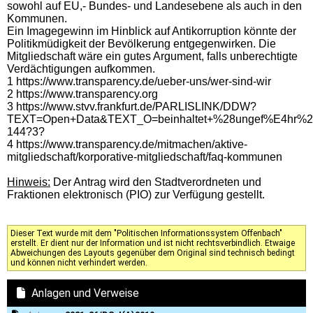
sowohl auf EU,- Bundes- und Landesebene als auch in den
Kommunen.
Ein Imagegewinn im Hinblick auf Antikorruption könnte der
Politikmüdigkeit der Bevölkerung entgegenwirken. Die
Mitgliedschaft wäre ein gutes Argument, falls unberechtigte
Verdächtigungen aufkommen.
1 https://www.transparency.de/ueber-uns/wer-sind-wir
2 https://www.transparency.org
3 https://www.stvv.frankfurt.de/PARLISLINK/DDW?
TEXT=Open+Data&TEXT_O=beinhaltet+%28ungef%E4h
144?3?
4 https://www.transparency.de/mitmachen/aktive-
mitgliedschaft/korporative-mitgliedschaft/faq-kommunen
Hinweis:
Der Antrag wird den Stadtverordneten und
Fraktionen elektronisch (PIO) zur Verfügung gestellt.
Dieser Text wurde mit dem "Politischen Informationssystem Offenbach"
erstellt. Er dient nur der Information und ist nicht rechtsverbindlich. Etwaige
Abweichungen des Layouts gegenüber dem Original sind technisch bedingt
und können nicht verhindert werden.
Anlagen und Verweise