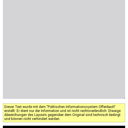
Dieser Text wurde mit dem "Politischen Informationssystem Offenbach"
erstellt. Er dient nur der Information und ist nicht rechtsverbindlich. Etwaige
Abweichungen des Layouts gegenüber dem Original sind technisch bedingt
und können nicht verhindert werden.