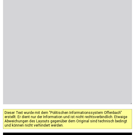
Dieser Text wurde mit dem "Politischen Informationssystem Offenbach"
erstellt. Er dient nur der Information und ist nicht rechtsverbindlich. Etwaige
Abweichungen des Layouts gegenüber dem Original sind technisch bedingt
und können nicht verhindert werden.