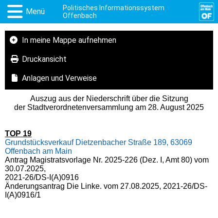
Politisches Informationssystem
Menü
Offenbach
In meine Mappe aufnehmen
Druckansicht
Anlagen und Verweise
Auszug aus der Niederschrift über die Sitzung
der Stadtverordnetenversammlung am 28. August 2025
TOP 19
Grundstücksverkauf Dietzenbacher Straße 189, 63069
Offenbach am Main
Antrag Magistratsvorlage Nr. 2025-226 (Dez. I, Amt 80) vom
30.07.2025,
2021-26/DS-I(A)0916
Änderungsantrag
Die
Linke
.
vom
27.08.2025, 2021-26/DS-
I(A)0916/1