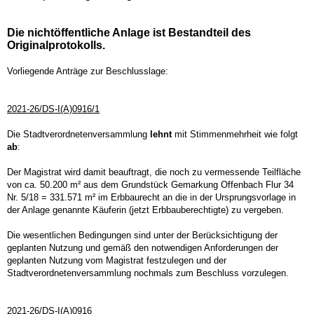
Die nichtöffentliche Anlage ist Bestandteil des
Originalprotokolls.
Vorliegende Anträge zur Beschlusslage:
2021-26/DS-I(A)0916/1
Die Stadtverordnetenversammlung
lehnt
mit Stimmenmehrheit wie folgt
ab
:
Der Magistrat wird damit beauftragt, die noch zu vermessende Teilfläche
von ca. 50.200 m² aus dem Grundstück Gemarkung Offenbach Flur 34
Nr. 5/18 = 331.571 m² im Erbbaurecht an die in der Ursprungsvorlage in
der Anlage genannte Käuferin (jetzt Erbbauberechtigte) zu vergeben.
Die wesentlichen Bedingungen sind unter der Berücksichtigung der
geplanten Nutzung und gemäß den notwendigen Anforderungen der
geplanten Nutzung vom Magistrat festzulegen und der
Stadtverordnetenversammlung nochmals zum Beschluss vorzulegen.
2021-26/DS-I(A)0916