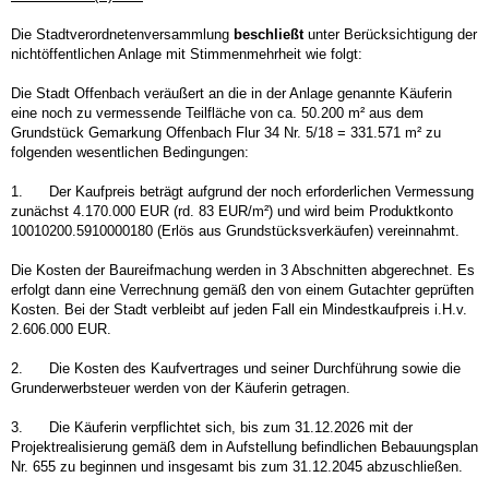
Die Stadtverordnetenversammlung
beschließt
unter Berücksichtigung der
nichtöffentlichen Anlage mit Stimmenmehrheit wie folgt:
Die Stadt Offenbach veräußert an die in der Anlage genannte Käuferin
eine noch zu vermessende Teilfläche von ca. 50.200 m² aus dem
Grundstück Gemarkung Offenbach Flur 34 Nr. 5/18 = 331.571 m² zu
folgenden wesentlichen Bedingungen:
1.
Der Kaufpreis beträgt aufgrund der noch erforderlichen Vermessung
zunächst 4.170.000 EUR (rd. 83 EUR/m²) und wird beim Produktkonto
10010200.5910000180 (Erlös aus Grundstücksverkäufen) vereinnahmt.
Die Kosten der Baureifmachung werden in 3 Abschnitten abgerechnet. Es
erfolgt dann eine Verrechnung gemäß den von einem Gutachter geprüften
Kosten. Bei der Stadt verbleibt auf jeden Fall ein Mindestkaufpreis i.H.v.
2.606.000 EUR.
2.
Die Kosten des Kaufvertrages und seiner Durchführung sowie die
Grunderwerbsteuer werden von der Käuferin getragen.
3.
Die Käuferin verpflichtet sich, bis zum 31.12.2026 mit der
Projektrealisierung gemäß dem in Aufstellung befindlichen Bebauungsplan
Nr. 655 zu beginnen und insgesamt bis zum 31.12.2045 abzuschließen.