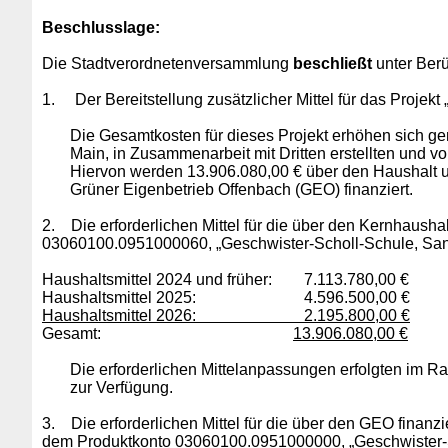
Beschlusslage
:
Die Stadtverordnetenversammlung
beschließt
unter Berü
1.
Der Bereitstellung zusätzlicher Mittel für das Proje
Die Gesamtkosten für dieses
Projekt erhöhen sich g
Main, in Zusammenarbeit mit Dritten erstellten und
Hiervon werden 13.906.080,00 € über den Haushalt u
Grüner Eigenbetrieb Offenbach (GEO) finanziert.
2.
Die erforderlichen Mittel für die über den Kernhaush
03060100.0951000060, „Geschwister-Scholl-Schule, Sani
Haushaltsmittel 2024 und früher: 7.113.780,00 €
Haushaltsmittel 2025: 4.596.500,00 €
Haushaltsmittel 2026: 2.195.800,00 €
Gesamt:
13.906.080,00 €
Die
erforderlichen Mittelanpassungen erfolgten im 
zur Verfügung.
3.
Die erforderlichen Mittel für die über den GEO fina
dem Produktkonto 03060100.0951000000, „Geschwister-Sc