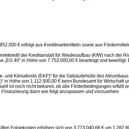
2.000 € erfolgt aus Kreditmarktmitteln sowie aus Fördermittel
ektkredit der Kreditanstalt für Wiederaufbau (KfW) nach der Ric
 „EG 40“ in Höhe von 7.752.000,00 € beantragt und bewilligt
- und Klimafonds (EKF)“ für die Gebäudehülle des Atriumbaus (B
in Höhe von 1.112.500,00 € beim Bundesamt für Wirtschaft und 
ell ist noch nicht bekannt, ob alle Förderbedingungen erfüllt
die Finanzierung dann wie folgt anzupassen und vorzusehen:
üften Folgekosten erhöhen sich
von 3.773.040,66 € um 1.282.9