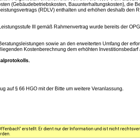
sten (Gebäudebetriebskosten, Bauunterhaltungskosten), die Be
istungsvertrags (RDLV) enthalten und erhöhen deshalb den
stungsstufe III gemäß Rahmenvertrag wurde bereits der OPG ü
ratungsleistungen sowie an den erweiterten Umfang der erforde
orliegenden Kostenberechnung dem erhöhten Investitionsbedarf
alprotokolls.
g auf § 66 HGO mit der Bitte um weitere Veranlassung.
fenbach" erstellt. Er dient nur der Information und ist nicht rechts
erden.