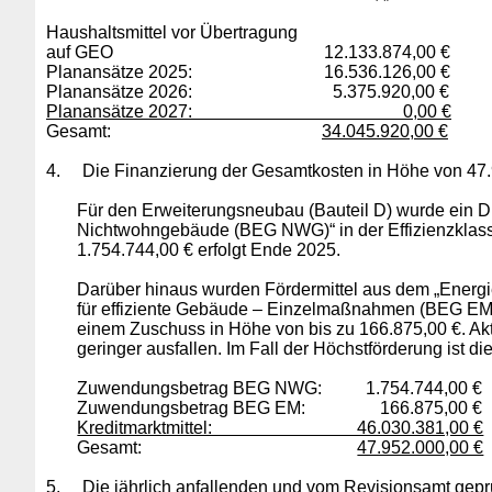
Haushaltsmittel vor Übertragung
auf GEO 12.133.874,00 €
Planansätze 2025: 16.536.126,00 €
Planansätze 2026: 5.375.920,00 €
Planansätze 2027: 0,00 €
Gesamt:
34.045.920,00 €
4.
Die
Finanzierung der Gesamtkosten in Höhe von 47.95
Für den Erweiterungsneubau (Bauteil D) wurde ein Dir
Nichtwohngebäude (BEG NWG)“ in der Effizienzklasse
1.754.744,00 € erfolgt Ende 2025.
Darüber hinaus wurden Fördermittel aus dem „Energie
für effiziente Gebäude – Einzelmaßnahmen (BEG EM)“ 
einem Zuschuss in Höhe von bis zu 166.875,00 €. Aktu
geringer ausfallen. Im Fall der Höchstförderung ist 
Zuwendungsbetrag BEG NWG: 1.754.744,00 €
Zuwendungsbetrag BEG EM: 166.875,00 €
Kreditmarktmittel: 46.030.381,00 €
Gesamt:
47.952.000,00 €
5.
Die jährlich anfallenden und vom Revisionsamt gepr