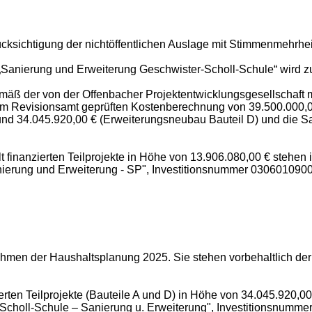
cksichtigung der nichtöffentlichen Auslage mit Stimmenmehrheit
kt „Sanierung und Erweiterung Geschwister-Scholl-Schule“ wird 
emäß der von der Offenbacher Projektentwicklungsgesellschaf
 vom Revisionsamt geprüften Kostenberechnung von 39.500.000,
nd 34.045.920,00 € (Erweiterungsneubau Bauteil D) und die S
alt finanzierten Teilprojekte in Höhe von 13.906.080,00 € steh
erung und Erweiterung - SP", Investitionsnummer 03060109006
Rahmen der Haushaltsplanung 2025. Sie stehen vorbehaltlich 
nzierten Teilprojekte (Bauteile A und D) in Höhe von 34.045.92
holl-Schule – Sanierung u. Erweiterung", Investitionsnummer