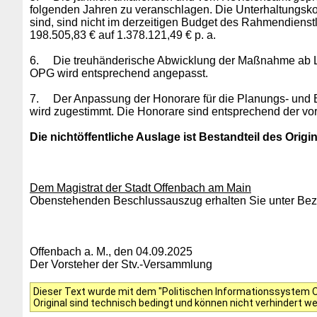
folgenden Jahren zu veranschlagen.
Die Unterhaltungsko
sind, sind nicht im derzeitigen Budget des
Rahmendienstle
198.505,83 € auf 1.378.121,49 € p.
a.
6.
Die treuhänderische Abwicklung der Maßnahme ab Lei
OPG wird entsprechend angepasst.
7.
Der Anpassung der Honorare für die Planungs- und Be
wird zugestimmt. Die Honorare sind entsprechend der v
Die nichtöffentliche Auslage ist Bestandteil des Origin
Dem Magistrat der Stadt Offenbach am Main
Obenstehenden Beschlussauszug erhalten Sie unter Bezu
Offenbach a. M., den 04.09.2025
Der Vorsteher der Stv.-Versammlung
Dieser Text wurde mit dem "Politischen Informationssystem Of
Original sind technisch bedingt und können nicht verhindert w