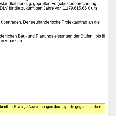
standteil der o. g. geprüften Folgekostenberechnung
 RDLV
für die zukünftigen Jahre von 1.179.615,66 € um
bertragen. Der treuhänderische Projektauftrag an die
rlichen Bau- und Planungsleistungen der Stufen I bis III
 anzupassen.
verbindlich. Etwaige Abweichungen des Layouts gegenüber dem