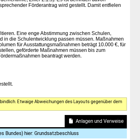
rechender Förderantrag wird gestellt. Damit entfielen
ofitieren. Eine enge Abstimmung zwischen Schulen,
und in die Schulentwicklung passen müssen. Maßnahmen
volumen für Ausstattungsmaßnahmen beträgt 10.000 €, für
stellen, geförderte Maßnahmen müssen bis zum
 Fördermaßnahmen beantragt werden.
tellt.
verbindlich. Etwaige Abweichungen des Layouts gegenüber dem
Anlagen und Verweise
s Bundes) hier: Grundsatzbeschluss