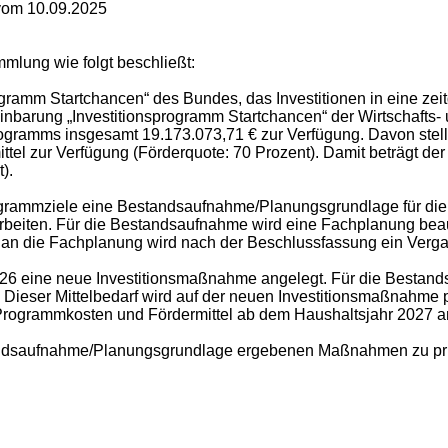
 vom 10.09.2025
mlung wie folgt beschließt:
rogramm Startchancen“ des Bundes, das Investitionen in eine ze
barung „Investitionsprogramm Startchancen“ der Wirtschafts- un
ogramms insgesamt 19.173.073,71 € zur Verfügung. Davon stell
el zur Verfügung (Förderquote: 70 Prozent). Damit beträgt der 
).
Programmziele eine Bestandsaufnahme/Planungsgrundlage für di
beiten. Für die Bestandsaufnahme wird eine Fachplanung beau
e an die Fachplanung wird nach der Beschlussfassung ein Verga
26 eine neue Investitionsmaßnahme angelegt. Für die Bestan
. Dieser Mittelbedarf wird auf der neuen Investitionsmaßnahm
rogrammkosten und Fördermittel ab dem Haushaltsjahr 2027 ant
estandsaufnahme/Planungsgrundlage ergebenen Maßnahmen zu p