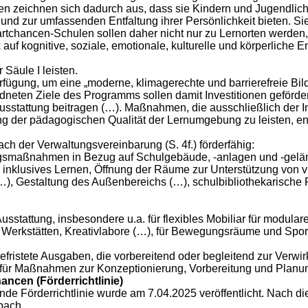
en zeichnen sich dadurch aus, dass sie Kindern und Jugendlic
und zur umfassenden Entfaltung ihrer Persönlichkeit bieten. Si
artchancen-Schulen sollen daher nicht nur zu Lernorten werden
f kognitive, soziale, emotionale, kulturelle und körperliche En
 Säule I leisten.
erfügung, um eine „moderne, klimagerechte und barrierefreie Bild
rdneten Ziele des Programms sollen damit Investitionen geförde
Ausstattung beitragen (…). Maßnahmen, die ausschließlich der 
g der pädagogischen Qualität der Lernumgebung zu leisten, en
ch der Verwaltungsvereinbarung (S. 4f.) förderfähig:
smaßnahmen in Bezug auf Schulgebäude, -anlagen und -gelände 
 inklusives Lernen, Öffnung der Räume zur Unterstützung von vi
), Gestaltung des Außenbereichs (…), schulbibliothekarische
Ausstattung, insbesondere u.a. für flexibles Mobiliar für modula
Werkstätten, Kreativlabore (…), für Bewegungsräume und Spor
befristete Ausgaben, die vorbereitend oder begleitend zur Verwir
. für Maßnahmen zur Konzeptionierung, Vorbereitung und Planu
ncen (Förderrichtlinie)
nde Förderrichtlinie wurde am 7.04.2025 veröffentlicht. Nach di
bach.