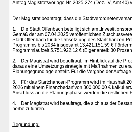
Antrag Magistratsvorlage Nr. 2025-274 (Dez. IV, Amt 40)
Der Magistrat beantragt, dass die Stadtverordnetenversam
1.
Die Stadt Offenbach beteiligt sich am „Investitionsp
Gemäß der am 07.04.2025 veröffentlichten Zuschussverein
Stadt Offenbach für die Umsetz-ung des Startchancen-Pr
Programms bis 2034 insgesamt 13.421.151,59 € Fördermitt
Programmlaufzeit 5.751.922,12 € (Eigenanteil: 30 Prozent
2.
Der Magistrat wird beauftragt, im Hinblick auf die 
daraus eine Umsetzungsstrategie mit Maßnahmen zu erar
Planungsgrundlage erstellt. Für die Vergabe der Aufträg
3.
Für das Startchancen-Programm wird im Haushalt 20
2026 mit einem Finanzbedarf von 300.000,00 € kalkuliert
Anschluss an die Planungsphase werden die restlichen P
4.
Der Magistrat wird beauftragt, die sich aus der B
herbeizuführen.
Begründung: