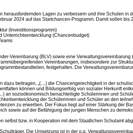
 herausfordernden Lagen zu verbessern und ihre Schulen in de
Februar 2024 auf das Startchancen-Programm. Damit sollen bis 
ruktur (Investitionsprogramm)
d Unterrichtsentwicklung (Chancenbudget)
 Teams
der-Vereinbarung (BLV) sowie eine Verwaltungsvereinbarung 
ogrammübergreifenden Vereinbarungen, insbesondere zur Struk
ogrammbestandteilen, festgehalten. Die Verwaltungsvereinbarung 
mm
dazu beitragen, „(…) die Chancengerechtigkeit in der schulis
entfalten können und Bildungserfolg von sozialer Herkunft entkop
(…) an sozioökonomisch benachteiligte Schülerinnen und Schüler
lichkeitsentwicklung der Schülerinnen und Schüler an den teil
tenzen zu erwerben. Der Fokus liegt auf einer Stärkung der B
ich sowie auf der Befähigung der jungen Menschen zu demokrati
n selbst bzw. in Kooperation mit dem Staatlichen Schulamt ab
 Schulträger. Die Umsetzung ist in der o.g. Verwaltungsvereinba