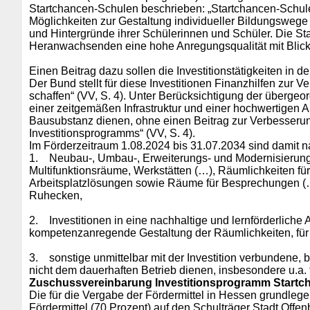
Startchancen-Schulen beschrieben: „Startchancen-Schul
Möglichkeiten zur Gestaltung individueller Bildungswege 
und Hintergründe ihrer Schülerinnen und Schüler. Die St
Heranwachsenden eine hohe Anregungsqualität mit Blick au
Einen Beitrag dazu sollen die Investitionstätigkeiten in der
Der Bund stellt für diese Investitionen Finanzhilfen zur V
schaffen“ (VV, S. 4). Unter Berücksichtigung der übergeo
einer zeitgemäßen Infrastruktur und einer hochwertigen 
Bausubstanz dienen, ohne einen Beitrag zur Verbesserun
Investitionsprogramms“ (VV, S. 4).
Im Förderzeitraum 1.08.2024 bis 31.07.2034 sind damit na
1.
Neubau-, Umbau-, Erweiterungs- und Modernisierung
Multifunktionsräume, Werkstätten (…), Räumlichkeiten für
Arbeitsplatzlösungen sowie Räume für Besprechungen (…
Ruhecken,
2.
Investitionen in eine nachhaltige und lernförderliche 
kompetenzanregende Gestaltung der Räumlichkeiten, für 
3.
sonstige unmittelbar mit der Investition verbundene, 
nicht dem dauerhaften Betrieb dienen, insbesondere u.a
Zuschussvereinbarung Investitionsprogramm Startcha
Die für die Vergabe der Fördermittel in Hessen grundlege
Fördermittel (70 Prozent) auf den Schulträger Stadt Offen