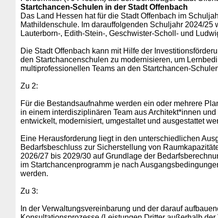
Startchancen-Schulen in der Stadt Offenbach
Das Land Hessen hat für die Stadt Offenbach im Schuljah
Mathildenschule. Im darauffolgenden Schuljahr 2024/25 
Lauterborn-, Edith-Stein-, Geschwister-Scholl- und Ludw
Die Stadt Offenbach kann mit Hilfe der Investitionsförd
den Startchancenschulen zu modernisieren, um Lernbedi
multiprofessionellen Teams an den Startchancen-Schulen
Zu 2:
Für die Bestandsaufnahme werden ein oder mehrere Planu
in einem interdisziplinären Team aus Architekt*innen un
entwickelt, modernisiert, umgestaltet und ausgestattet w
Eine Herausforderung liegt in den unterschiedlichen Aus
Bedarfsbeschluss zur Sicherstellung von Raumkapazitäte
2026/27 bis 2029/30 auf Grundlage der Bedarfsberechnu
im Startchancenprogramm je nach Ausgangsbedingungen s
werden.
Zu 3:
In der Verwaltungsvereinbarung und der darauf aufbaue
Konsultationsprozesse (Leistungen Dritter außerhalb der 