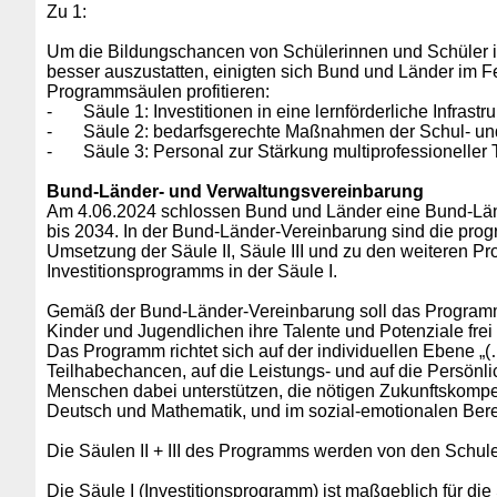
Zu 1:
Um die Bildungschancen von Schülerinnen und Schüler in
besser auszustatten, einigten sich Bund und Länder im 
Programmsäulen profitieren:
-
Säule 1: Investitionen in eine lernförderliche Infrast
-
Säule 2: bedarfsgerechte Maßnahmen der Schul- un
-
Säule 3: Personal zur Stärkung multiprofessioneller
Bund-Länder- und Verwaltungsvereinbarung
Am 4.06.2024 schlossen Bund und Länder eine Bund-Län
bis 2034. In der Bund-Länder-Vereinbarung sind die pr
Umsetzung der Säule II, Säule III und zu den weiteren Pr
Investitionsprogramms in der Säule I.
Gemäß der Bund-Länder-Vereinbarung soll das Progra
Kinder und Jugendlichen ihre Talente und Potenziale frei 
Das Programm richtet sich auf der individuellen Ebene „
Teilhabechancen, auf die Leistungs- und auf die Persön
Menschen dabei unterstützen, die nötigen Zukunftskompe
Deutsch und Mathematik, und im sozial-emotionalen Bere
Die Säulen II + III des Programms werden von den Schule
Die Säule I (Investitionsprogramm) ist maßgeblich für die