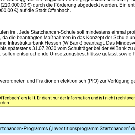
210.000,00 €) durch die Förderung abgedeckt werden. Ein entsp
00,00 €) auf die Stadt Offenbach.
ulen frei. Jede Startchancen-Schule soll mindestens einmal pr
ig, da die beantragten Maßnahmen in das Konzept der Schule 
- und Infrastrukturbank Hessen (WIBank) beantragt. Das Mindes
is spätestens 31.07.2030 vom Schulträger bei der WIBank zu 
ff. sollen entsprechende Umsetzungsbeschlüsse gefasst sowie
rordneten und Fraktionen elektronisch (PIO) zur Verfügung ges
fenbach" erstellt. Er dient nur der Information und ist nicht rechts
erden.
tchancen-Programms („Investitionsprogramm Startchancen“ de