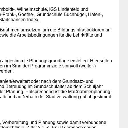
mboldt-, Wilhelmschule, IGS Lindenfeld und
e-Frank-, Goethe-, Grundschule Buchhügel, Hafen-,
Startchancen-Index.
Maßnahmen umsetzen, um die Bildungsinfrastrukturen an
ie die Arbeitsbedingungen für die Lehrkräfte und
 abgestimmte Planungsgrundlage erstellen. Hier sollen
n im Sinn der Programmziele sinnvoll (weiter-)
werden.
aniert/erweitert oder nach dem Grundsatz- und
und Betreuung im Grundschulalter ab dem Schuljahr
 der Planung. Entsprechend ist die Maßnahmenplanung
alb und außerhalb der Stadtverwaltung gut abgestimmt
g, Vorbereitung und Planung sowie damit verbundene
rrichtlinie, Ziffer 2.1.5). Es ist demnach davon