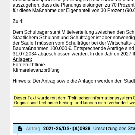
auszugehen, dass die Planungsleistungen zu 70 Prozent (
für diese Maßnahme der Eigenanteil von 30 Prozent (90.0
Zu 4:
Dem Schulträger steht Mittelverteilung zwischen den Sch
Staatlichem Schulamt und Schulträger ist aber notwend
der Säule I müssen vom Schulträger bei der Wirtschafts
Baumaßnahmen 100.000 €. Entsprechende Anträge sind b
31.07.2034 abgeschlossen werden. In den Jahren 2027 
Anlagen:
Förderrichtlinie
Klimarelevanzprüfung
Hinweis:
Der Antrag sowie die Anlagen werden den Stadtve
Dieser Text wurde mit dem "Politischen Informationssystem Of
Original sind technisch bedingt und können nicht verhindert w
Antrag
2021-26/DS-I(A)0938
Umsetzung des Star