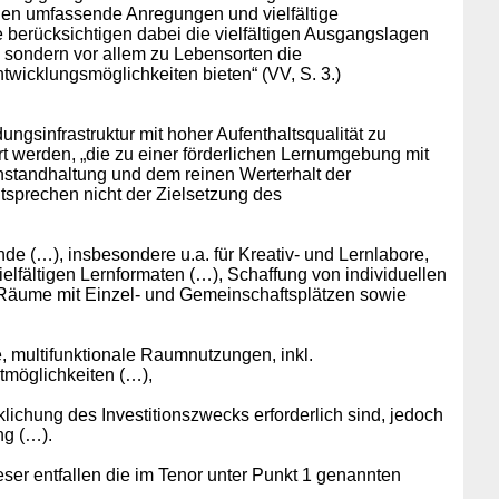
hen umfassende Anregungen und vielfältige
e berücksichtigen dabei die vielfältigen Ausgangslagen
, sondern vor allem zu Lebensorten die
twicklungsmöglichkeiten bieten“ (VV, S. 3.)
ungsinfrastruktur mit hoher Aufenthaltsqualität zu
rt werden, „die zu einer förderlichen Lernumgebung mit
Instandhaltung und dem reinen Werterhalt der
tsprechen nicht der Zielsetzung des
(…), insbesondere u.a. für Kreativ- und Lernlabore,
elfältigen Lernformaten (…), Schaffung von individuellen
 Räume mit Einzel- und Gemeinschaftsplätzen sowie
re, multifunktionale Raumnutzungen, inkl.
tmöglichkeiten (…),
klichung des Investitionszwecks erforderlich sind, jedoch
ng (…).
eser entfallen die im Tenor unter Punkt 1 genannten