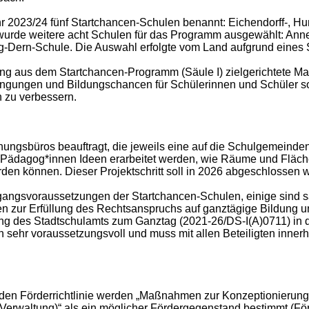
r 2023/24 fünf Startchancen-Schulen benannt: Eichendorff-, Hu
wurde weitere acht Schulen für das Programm ausgewählt: Ann
ig-Dern-Schule. Die Auswahl erfolgte vom Land aufgrund eines 
erung aus dem Startchancen-Programm (Säule I) zielgerichtete 
ngungen und Bildungschancen für Schülerinnen und Schüler sow
 zu verbessern.
ngsbüros beauftragt, die jeweils eine auf die Schulgemeinden
d Pädagog*innen Ideen erarbeitet werden, wie Räume und Fläche
erden können. Dieser Projektschritt soll in 2026 abgeschlossen 
gangsvoraussetzungen der Startchancen-Schulen, einige sind s
n zur Erfüllung des Rechtsanspruchs auf ganztägige Bildung 
ng des Stadtschulamts zum Ganztag (2021-26/DS-I(A)0711) in
ehr voraussetzungsvoll und muss mit allen Beteiligten innerh
nden Förderrichtlinie werden „Maßnahmen zur Konzeptionierun
Verwaltung)“ als ein möglicher Fördergegenstand bestimmt (Förde