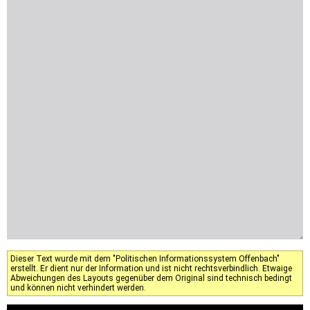
Dieser Text wurde mit dem "Politischen Informationssystem Offenbach"
erstellt. Er dient nur der Information und ist nicht rechtsverbindlich. Etwaige
Abweichungen des Layouts gegenüber dem Original sind technisch bedingt
und können nicht verhindert werden.