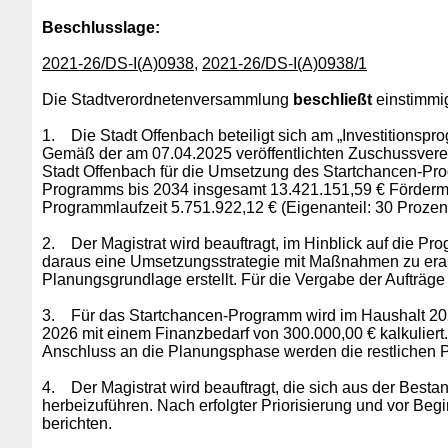
Beschlusslage
:
2021-26/DS-I(A)0938,
2021-26/DS-I(A)0938/1
Die Stadtverordnetenversammlung
beschließt
einstimmig
1.
Die Stadt Offenbach beteiligt sich am „Investitionsp
Gemäß der am 07.04.2025 veröffentlichten Zuschussverein
Stadt Offenbach für die Umsetzung des Startchancen-Pro
Programms bis 2034 insgesamt 13.421.151,59 € Fördermitt
Programmlaufzeit 5.751.922,12 € (Eigenanteil: 30 Prozent
2.
Der Magistrat wird beauftragt, im Hinblick auf die 
daraus eine Umsetzungsstrategie mit Maßnahmen zu erar
Planungsgrundlage erstellt. Für die Vergabe der Aufträg
3.
Für das Startchancen-Programm wird im Haushalt 20
2026 mit einem Finanzbedarf von 300.000,00 € kalkuliert
Anschluss an die Planungsphase werden die restlichen P
4.
Der Magistrat wird beauftragt, die sich aus der B
herbeizuführen. Nach erfolgter Priorisierung und vor Be
berichten.