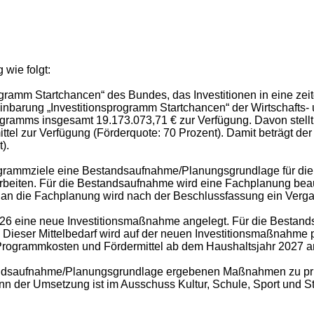
 wie folgt:
rogramm Startchancen“ des Bundes, das Investitionen in eine ze
barung „Investitionsprogramm Startchancen“ der Wirtschafts- un
gramms insgesamt 19.173.073,71 € zur Verfügung. Davon stell
el zur Verfügung (Förderquote: 70 Prozent). Damit beträgt der 
).
Programmziele eine Bestandsaufnahme/Planungsgrundlage für di
beiten. Für die Bestandsaufnahme wird eine Fachplanung beau
e an die Fachplanung wird nach der Beschlussfassung ein Verga
26 eine neue Investitionsmaßnahme angelegt. Für die Bestan
. Dieser Mittelbedarf wird auf der neuen Investitionsmaßnahm
rogrammkosten und Fördermittel ab dem Haushaltsjahr 2027 ant
estandsaufnahme/Planungsgrundlage ergebenen Maßnahmen zu p
ginn der Umsetzung ist im Ausschuss Kultur, Schule, Sport und