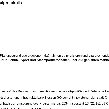
alprotokolls.
hme/Planungsgrundlage ergebenen Maßnahmen zu priorisieren und entsprechen
ltur, Schule, Sport und Städtepartnerschaften über die geplanten Maßn
chancen“ des Bundes, das Investitionen in eine zeitgemäße und förderliche 
tschafts- und Infrastrukturbank Hessen (Förderrichtlinie) stehen der Stadt
ffenbach zur Umsetzung des Programms bis 2034 insgesamt 13.421.151,59 € Fö