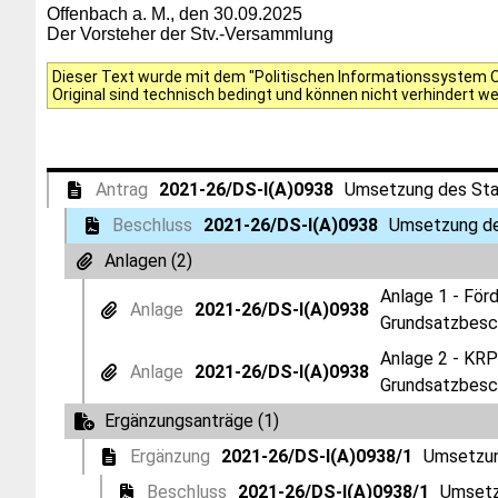
Offenbach a. M., den 30.09.2025
Der Vorsteher der Stv.-Versammlung
Dieser Text wurde mit dem "Politischen Informationssystem Of
Original sind technisch bedingt und können nicht verhindert w
Antrag
2021-26/DS-I(A)0938
Umsetzung des Star
Beschluss
2021-26/DS-I(A)0938
Umsetzung de
Anlagen (2)
Anlage 1 - För
Anlage
2021-26/DS-I(A)0938
Grundsatzbesc
Anlage 2 - KRP
Anlage
2021-26/DS-I(A)0938
Grundsatzbesc
Ergänzungsanträge (1)
Ergänzung
2021-26/DS-I(A)0938/1
Umsetzun
Beschluss
2021-26/DS-I(A)0938/1
Umsetz