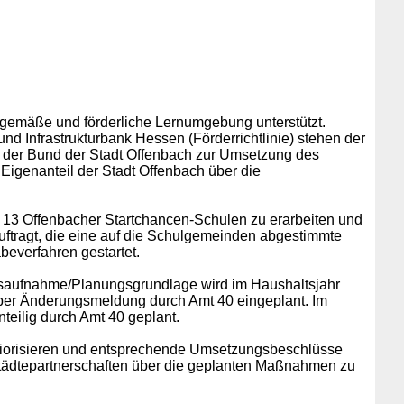
itgemäße und förderliche Lernumgebung unterstützt.
d Infrastrukturbank Hessen (Förderrichtlinie) stehen der
t der Bund der Stadt Offenbach zur Umsetzung des
Eigenanteil der Stadt Offenbach über die
e 13 Offenbacher Startchancen-Schulen zu erarbeiten und
ftragt, die eine auf die Schulgemeinden abgestimmte
beverfahren gestartet.
dsaufnahme/Planungsgrundlage wird im Haushaltsjahr
e per Änderungsmeldung durch Amt 40 eingeplant. Im
eilig durch Amt 40 geplant.
riorisieren und entsprechende Umsetzungsbeschlüsse
 Städtepartnerschaften über die geplanten Maßnahmen zu