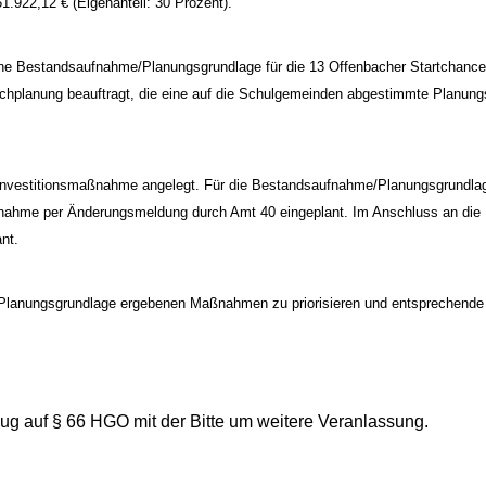
1.922,12 € (Eigenanteil: 30 Prozent).
 eine Bestandsaufnahme/Planungsgrundlage für die 13 Offenbacher Startchanc
planung beauftragt, die eine auf die Schulgemeinden abgestimmte Planungsgr
Investitionsmaßnahme angelegt. Für die Bestandsaufnahme/Planungsgrundlage
smaßnahme per Änderungsmeldung durch Amt 40 eingeplant. Im Anschluss an d
nt.
me/Planungsgrundlage ergebenen Maßnahmen zu priorisieren und entsprechend
g auf § 66 HGO mit der Bitte um weitere Veranlassung.