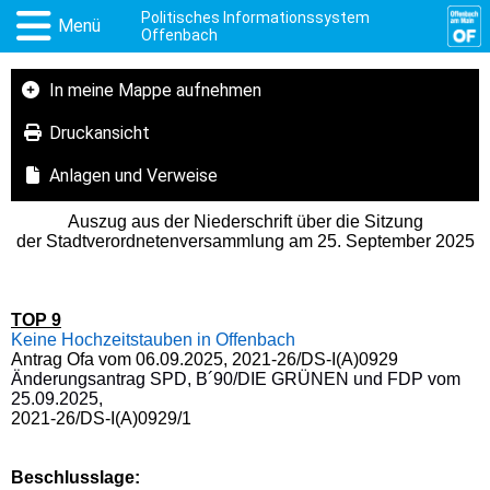
Politisches Informationssystem
Menü
Offenbach
In meine Mappe aufnehmen
Druckansicht
Anlagen und Verweise
Auszug aus der Niederschrift über die Sitzung
der Stadtverordnetenversammlung am 25. September 2025
TOP 9
Keine Hochzeitstauben in Offenbach
Antrag Ofa vom 06.09.2025, 2021-26/DS-I(A)0929
Änderungsantrag
SPD, B´9
0/DIE GRÜNEN und FDP
vom
25.09.2025,
2021-26/DS-I(A)0929/1
Beschlusslage
: