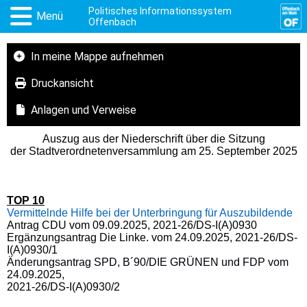
Politisches Informationssystem
Menü
Offenbach
In meine Mappe aufnehmen
Druckansicht
Anlagen und Verweise
Auszug aus der Niederschrift über die Sitzung
der Stadtverordnetenversammlung am 25. September 2025
TOP 10
Vermittelnde Hilfe bei der Unterbringung für Auszubildende
Antrag CDU vom 09.09.2025, 2021-26/DS-I(A)0930
Ergänzungsantrag Die Linke. vom 24.09.2025,
2021-26/DS-
I(A)0930/1
Änderungsantrag SPD, B´90/DIE GRÜNEN und FDP vom
24.09.2025
,
2021-26/DS-I(A)0930/2