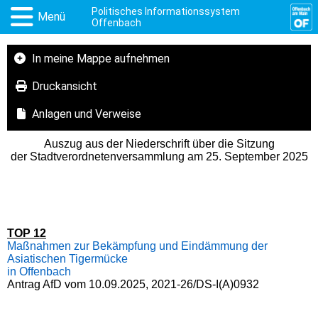
Politisches Informationssystem
Menü
Offenbach
In meine Mappe aufnehmen
Druckansicht
Anlagen und Verweise
Auszug aus der Niederschrift über die Sitzung
der Stadtverordnetenversammlung am 25. September 2025
TOP 12
Maßnahmen zur Bekämpfung und Eindämmung der
Asiatischen Tigermücke
in Offenbach
Antrag AfD vom 10.09.2025, 2021-26/DS-I(A)0932