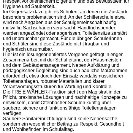
Respekt vor öffentlichem Eigentum und das Bewusstsein für
Hygiene und Sauberkeit.
Im Gegensatz dazu gibt es Schulen, an denen die Zustände
besonders problematisch sind. An der Schillerschule etwa
wird nach Angaben aus der Schulgemeinschaft häufig
mutwillig Sachschaden verursacht: Handtuchspender
werden angezündet oder abgerissen, Toilettensitze zerstört
und unbrauchbar gemacht. Für die übrigen Schülerinnen
und Schüler sind diese Zustände nicht tragbar und
hygienisch unzumutbar.
Hier ist ein lösungsorientiertes Vorgehen gefragt in enger
Zusammenarbeit mit der Schulleitung, den Hausmeistern
und dem Gebäudemanagement. Neben Aufklärung und
pädagogischer Begleitung sind auch bauliche Maßnahmen
erforderlich, etwa durch den Einsatz vandalismussicherer
Toilettenanlagen, robuster Materialien und klarer
Verantwortungsstrukturen für Wartung und Kontrolle.
Die FREIE WÄHLER-Fraktion sieht den Magistrat in der
Pflicht, praxisnahe Lösungen und nachhaltige Konzepte zu
entwickeln, damit Offenbacher Schulen künftig über
saubere, sichere und funktionsfähige Toilettenanlagen
verfügen.
Saubere Sanitäreinrichtungen sind keine Nebensache,
sondern ein wesentlicher Beitrag zu Respekt, Gesundheit
und Wohlbefinden im Schulalltag.