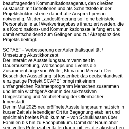
beauftragenden Kommunikationsagentur, den direkten
Austausch mit Betroffenen und als Schnittstelle in der
Projektstruktur ist eine dauerhafte Ansprechperson
notwendig. Mit der Landesförderung soll eine befristete
Personalstelle auf Werkvertragsbasis finanziert werden, die
als Koordinations- und Kommunikationsstelle fungiert und
damit entscheidend zum Gelingen und zur Akzeptanz des
Projekts beiträgt.
SCPAE° – Verbesserung der Aufenthaltsqualität /
Umsetzung Akustikkonzept
Der interaktive Ausstellungsraum vermittelt in
Dauerausstellung, Workshops und Events die
Zusammenhänge von Wetter, Klima und Mensch. Der
Besuch der Ausstellung ist kostenfrei; das deutschlandweit
einzigartige Projekt SCAPE° bringt mit einem
umfangreichen Rahmenprogramm Menschen zusammen
und ist ein wichtiger Akteur in der sukzessiven
Umgestaltung und Neubelebung der Offenbacher
Innenstadt.
Der im Mai 2025 neu eröffnete Ausstellungsraum hat sich in
kurzer Zeit als lebendiger Ort für Begegnung etabliert und
spricht ein breites Publikum an – von Schulklassen über
Familien bis hin zu Fachpublikum. Damit der Raum aber
sein volles Potenzial entfalten kann, gilt es, die akustischen