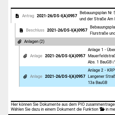
Bebauungsplan Nr. 5
Antrag
2021-26/DS-I(A)0957
und der Straße Am 
Bebauungsplan
Beschluss
2021-26/DS-I(A)0957
Flurstraße un
Anlagen (2)
Anlage 1 - Übe
Anlage
2021-26/DS-I(A)0957
Mauerfeldstraß
Abs. 1 BauGB i
Anlage 2 - KRP
Anlage
2021-26/DS-I(A)0957
Langener Straß
13a BauGB
Hier können Sie Dokumente aus dem PIO zusammentragen
Wählen Sie dazu in einem Dokument die Funktion '
in me