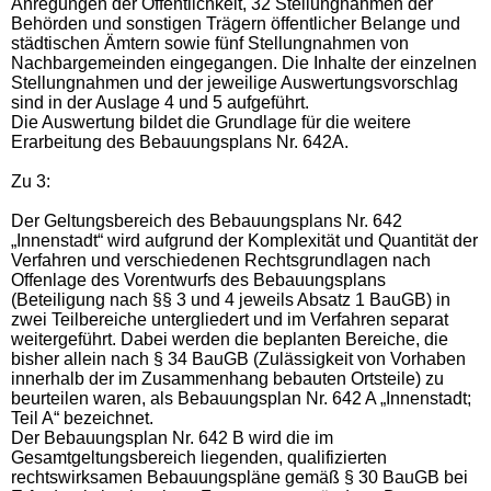
Anregungen der Öffentlichkeit, 32 Stellungnahmen der
Behörden und sonstigen Trägern öffentlicher Belange und
städtischen Ämtern sowie fünf Stellungnahmen von
Nachbargemeinden eingegangen. Die Inhalte der einzelnen
Stellungnahmen und der jeweilige Auswertungsvorschlag
sind in der Auslage 4 und 5 aufgeführt.
Die Auswertung bildet die Grundlage für die weitere
Erarbeitung des Bebauungsplans Nr. 642A.
Zu 3:
Der Geltungsbereich des Bebauungsplans Nr. 642
„Innenstadt“ wird aufgrund der Komplexität und Quantität der
Verfahren und verschiedenen Rechtsgrundlagen nach
Offenlage des Vorentwurfs des Bebauungsplans
(Beteiligung nach §§ 3 und 4 jeweils Absatz 1 BauGB) in
zwei Teilbereiche untergliedert und im Verfahren separat
weitergeführt. Dabei werden die beplanten Bereiche, die
bisher allein nach § 34 BauGB (Zulässigkeit von Vorhaben
innerhalb der im Zusammenhang bebauten Ortsteile) zu
beurteilen waren, als Bebauungsplan Nr. 642 A „Innenstadt;
Teil A“ bezeichnet.
Der Bebauungsplan Nr. 642 B wird die im
Gesamtgeltungsbereich liegenden, qualifizierten
rechtswirksamen Bebauungspläne gemäß § 30 BauGB bei