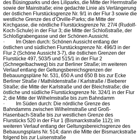
des Büsingparks und des Liliparks, die Mitte der Herrnstraße
sowie der Mainstraße; eine gedachte Linie als Verlängerung
der östlichen Flurstücksgrenze Nr. 9/1 in der Flur 3 sowie die
westliche Grenze des d’Orville-Parks; die Mitte der
Kirchgasse, die nördliche Flurstücksgrenze Nr. 27/4 (Rudolf-
Koch-Schule) in der Flur 3; die Mitte der Schloßstraße, der
Schloßgrabengasse und der Schönen Aussicht.
·
Im Osten durch: Schönen Aussicht entlang der
östlichen und südlichen Flurstücksgrenze Nr. 496/3 in der
Flur 2 (Schöne Aussicht 3-7), die östlichen Grenzen der
Flurstücke 497, 503/5 und 515/1 in der Flur 2
(Schnegelbachweg) bis zur Berliner Straße; im weiteren
Verlauf entlang der Geltungsbereichsgrenzen der
Bebauungspläne Nr. 531, 650 A und 650 B bis zur Ecke
Berliner Straße / Mathildenstraße / Karlstraße / Bieberer
Straße; die Mitte der Karlstraße und der Bleichstraße; die
östliche und südliche Flurstücksgrenze Nr. 324/1 in der Flur
2; die Mitte der Wilhelmstraße bis zum Bahndamm
·
Im Süden durch: Die nördliche Grenze des
Bahndamms zwischen Wilhelmstraße und Groß-
Hasenbach-Straße bis zur westlichen Grenze des
Flurstücks 520 in der Flur 1 (Bismarckstraße 112); im
weiteren Verlauf entlang der Geltungsbereichsgrenze des
Bebauungsplans Nr. 514; dann die Mitte der Bismarckstraße
folgend bis zur Luisenstraße