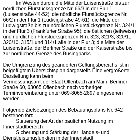
·
Im Westen durch: die Mitte der Luisenstraße bis zur
nördlichen Flurstücksgrenze Nr. 66/3 in der Flur 1
(Luisenstraße 44-52), die nördliche Flurstücksgrenze Nr.
66/2 in der Flur 1 (Ludwigstraße 49-61); die Mitte der
Ludwigstraße bis zur nördlichen Flurstücksgrenze Nr. 324/1
in der Flur 3 (Frankfurter Straße 95); die östlichen (teilweise)
und nördlichen Flurstücksgrenzen Nrn. 323, 321/3, 320/11,
320/10, 315/1 und 314/1 alle in der Flur 3; die Mitte der
Luisenstraße, der Berliner Straße und der Kaiserstraße bis
zur nördlichen Grenze des Büsingparks.
Die Umgrenzung des geänderten Geltungsbereichs ist in
beigefügtem Übersichtsplan dargestellt. Eine vergrößerte
Darstellung kann beim
Vermessungsamt der Stadt Offenbach am Main, Berliner
Straße 60, 63065 Offenbach nach vorheriger
Terminvereinbarung unter 069-8065-2897 eingesehen
werden.
Folgende Zielsetzungen des Bebauungsplans Nr. 642
bestehen fort:
·
Steuerung der Art der baulichen Nutzung im
Innenstadtbereich
·
Sicherung und Stärkung der Handels- und
Dienstleistungsfunktion in der Innenstadt