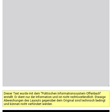
Dieser Text wurde mit dem "Politischen Informationssystem Offenbach"
erstellt. Er dient nur der Information und ist nicht rechtsverbindlich. Etwaige
Abweichungen des Layouts gegenüber dem Original sind technisch bedingt
und können nicht verhindert werden.