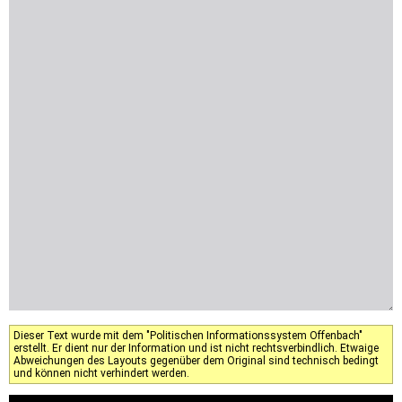
Dieser Text wurde mit dem "Politischen Informationssystem Offenbach"
erstellt. Er dient nur der Information und ist nicht rechtsverbindlich. Etwaige
Abweichungen des Layouts gegenüber dem Original sind technisch bedingt
und können nicht verhindert werden.