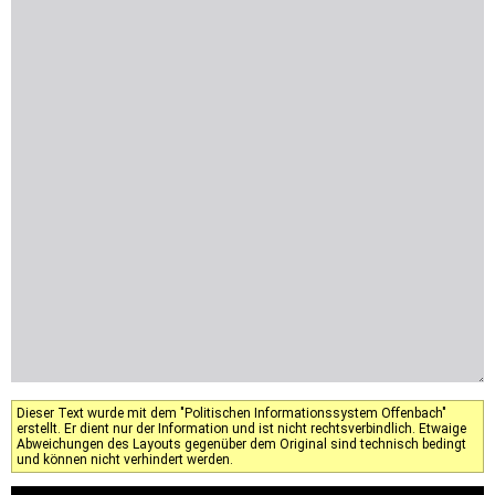
Dieser Text wurde mit dem "Politischen Informationssystem Offenbach"
erstellt. Er dient nur der Information und ist nicht rechtsverbindlich. Etwaige
Abweichungen des Layouts gegenüber dem Original sind technisch bedingt
und können nicht verhindert werden.