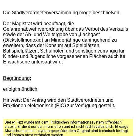
Die Stadtverordnetenversammlung möge beschließen:
Der Magistrat wird beauftragt, die
Gefahrenabwehrverordnung über das Verbot des Verkaufs
sowie der Ab- und Weitergabe von „Lachgas“
(Dickstoffmonoxid) an Minderjährige dahingehend zu
erweitern, dass der Konsum auf Spielplätzen,
Ballspielplätzen, Schulhöfen und sonstigen vorrangig für
Kinder- und Jugendliche vorgesehenen Flächen auch für
Erwachsene untersagt wird.
Begründung:
erfolgt mündlich
Hinweis:
Der Antrag wird den Stadtverordneten und
Fraktionen elektronisch (PIO) zur Verfügung gestellt.
Dieser Text wurde mit dem "Politischen Informationssystem Offenbach"
erstellt. Er dient nur der Information und ist nicht rechtsverbindlich. Etwaige
Abweichungen des Layouts gegenüber dem Original sind technisch bedingt
und können nicht verhindert werden.