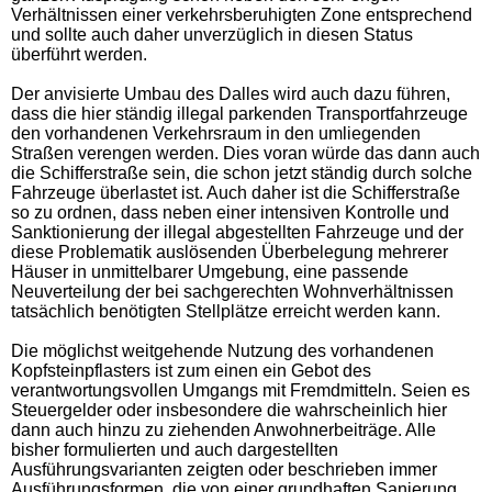
Verhältnissen einer verkehrsberuhigten Zone entsprechend
und sollte auch daher unverzüglich in diesen Status
überführt werden.
Der anvisierte Umbau des Dalles wird auch dazu führen,
dass die hier ständig illegal parkenden Transportfahrzeuge
den vorhandenen Verkehrsraum in den umliegenden
Straßen verengen werden. Dies voran würde das dann auch
die Schifferstraße sein, die schon jetzt ständig durch solche
Fahrzeuge überlastet ist. Auch daher ist die Schifferstraße
so zu ordnen, dass neben einer intensiven Kontrolle und
Sanktionierung der illegal abgestellten Fahrzeuge und der
diese Problematik auslösenden Überbelegung mehrerer
Häuser in unmittelbarer Umgebung, eine passende
Neuverteilung der bei sachgerechten Wohnverhältnissen
tatsächlich benötigten Stellplätze erreicht werden kann.
Die möglichst weitgehende Nutzung des vorhandenen
Kopfsteinpflasters ist zum einen ein Gebot des
verantwortungsvollen Umgangs mit Fremdmitteln. Seien es
Steuergelder oder insbesondere die wahrscheinlich hier
dann auch hinzu zu ziehenden Anwohnerbeiträge. Alle
bisher formulierten und auch dargestellten
Ausführungsvarianten zeigten oder beschrieben immer
Ausführungsformen, die von einer grundhaften Sanierung