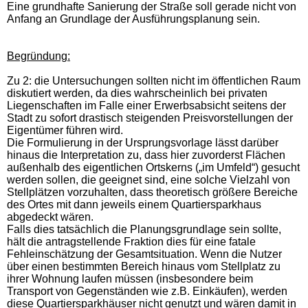
Eine grundhafte Sanierung der Straße soll gerade nicht von
Anfang an Grundlage der Ausführungsplanung sein.
Begründung:
Zu 2: die Untersuchungen sollten nicht im öffentlichen Raum
diskutiert werden, da dies wahrscheinlich bei privaten
Liegenschaften im Falle einer Erwerbsabsicht seitens der
Stadt zu sofort drastisch steigenden Preisvorstellungen der
Eigentümer führen wird.
Die Formulierung in der Ursprungsvorlage lässt darüber
hinaus die Interpretation zu, dass hier zuvorderst Flächen
außenhalb des eigentlichen Ortskerns („im Umfeld“) gesucht
werden sollen, die geeignet sind, eine solche Vielzahl von
Stellplätzen vorzuhalten, dass theoretisch größere Bereiche
des Ortes mit dann jeweils einem Quartiersparkhaus
abgedeckt wären.
Falls dies tatsächlich die Planungsgrundlage sein sollte,
hält die antragstellende Fraktion dies für eine fatale
Fehleinschätzung der Gesamtsituation. Wenn die Nutzer
über einen bestimmten Bereich hinaus vom Stellplatz zu
ihrer Wohnung laufen müssen (insbesondere beim
Transport von Gegenständen wie z.B. Einkäufen), werden
diese Quartiersparkhäuser nicht genutzt und wären damit in