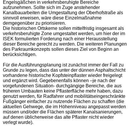
Engelsgäßchen in verkehrsberuhigte Bereiche
aufzunehmen. Sollte sich im Zuge anstehender
Kanalbauarbeiten die Umgestaltung der Oberhofstraße als
sinnvoll erweisen, wäre diese Einzelmaßnahme
demgegenüber zu priorisieren.
Die historischen Ortskerne sollen mittelfristig insgesamt als
verkehrsberuhigte Zone umgestaltet werden, um hier der im
ISEK formulierten Forderung nach einer Herausstellung
dieser Bereiche gerecht zu werden. Die weiteren Planungen
des Parkraumkonzepts sollen dieses Ziel von Beginn an
berücksichtigen.
Für die Ausführungsplanung ist zunächst immer der Fall zu
Grunde zu legen, dass das unter der dünnen Asphaltschicht
vorhandene historische Kopfsteinpflaster wieder freigelegt
und ergänzt wird. Gegebenenfalls können –je nach der
vorgefundenen Situation- durchgängige Bereiche, die aus
früheren Umbauten keine Pflasterfläche mehr haben, dazu
genutzt werden, für Radfahrer und mobilitätseingeschränkte
Fußgänger einfacher zu nutzende Flächen zu schaffen (die
aktuellen Gehwege, die im Höhenniveau angepasst werden
müssen und/oder die Flächen späterer Kanalsanierungen,
auf denen üblicherweise das alte Pflaster nicht wieder
verlegt wurde).