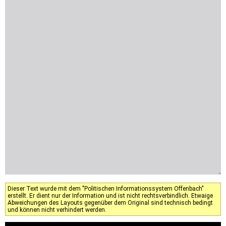
Dieser Text wurde mit dem "Politischen Informationssystem Offenbach"
erstellt. Er dient nur der Information und ist nicht rechtsverbindlich. Etwaige
Abweichungen des Layouts gegenüber dem Original sind technisch bedingt
und können nicht verhindert werden.