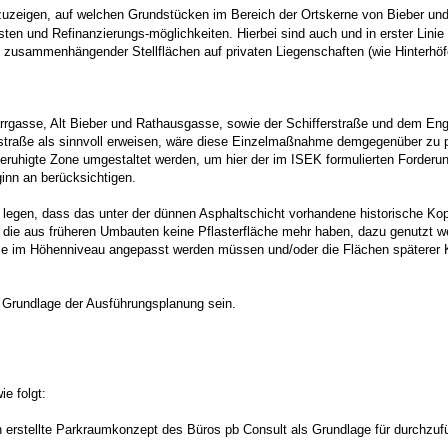
aufzuzeigen, auf welchen Grundstücken im Bereich der Ortskerne von Bieber u
ten und Refinanzierungs-möglichkeiten. Hierbei sind auch und in erster Linie 
he zusammenhängender Stellflächen auf privaten Liegenschaften (wie Hinterhö
rrgasse, Alt Bieber und Rathausgasse, sowie der Schifferstraße und dem Eng
traße als sinnvoll erweisen, wäre diese Einzelmaßnahme demgegenüber zu pr
sberuhigte Zone umgestaltet werden, um hier der im ISEK formulierten Forderu
inn an berücksichtigen.
legen, dass das unter der dünnen Asphaltschicht vorhandene historische Kopfs
 die aus früheren Umbauten keine Pflasterfläche mehr haben, dazu genutzt w
ie im Höhenniveau angepasst werden müssen und/oder die Flächen späterer Ka
n Grundlage der Ausführungsplanung sein.
e folgt:
uen erstellte Parkraumkonzept des Büros pb Consult als Grundlage für durc