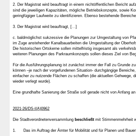
2. Der Magistrat wird beauftragt in einem nichtöffentlichen Bericht 
sind die jeweiligen Kapazitäten, mögliche Betriebskonzepte, sowie Kos
geringfügiger Laufweite zu identifizieren. Ebenso bestehende Bereic
3. Der Magistrat wird beauftragt, […]
c. baldmöglichst sukzessive die Planungen zur Umgestaltung von Pfa
im Zuge anstehender Kanalbauarbeiten die Umgestaltung der Oberhofs
Die historischen Ortskerne sollen mittelfristig insgesamt als verkehr
weiteren Planungen des Parkraumkonzepts sollen dieses Ziel von Beg
Für die Ausführungsplanung ist zunächst immer der Fall zu Grunde zu 
können –je nach der vorgefundenen Situation- durchgängige Bereiche,
einfacher zu nutzende Flächen zu schaffen (die aktuellen Gehwege, d
wieder verlegt wurde).
Eine grundhafte Sanierung der Straße soll gerade nicht von Anfang a
2021-26/DS-I(A)0962
Die Stadtverordnetenversammlung
beschließt
mit Stimmenmehrheit wi
1.
Das im Auftrag der Ämter für Mobilität und für Planen und Ba