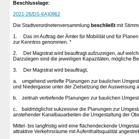
Beschlusslage
:
2021-26/DS-I(A)0962
Die Stadtverordnetenversammlung
beschließt
mit Stimme
1.
Das im Auftrag der Ämter für Mobilität und für Pla
zur Kenntnis genommen.
*
2.
Der Magistrat wird beauftragt aufzuzeigen, auf wel
Darzulegen sind die jeweiligen Kapazitäten, mögliche B
3.
Der Magistrat wird beauftragt,
a.
umgehend vertiefte Planungen zur baulichen Umgesta
und Niedergasse unter der Zielsetzung der Ausweisung a
b.
zeitnah vertiefende Planungen zur baulichen Umgest
c.
baldmöglichst sukzessive die Planungen zur Umgestal
anstehender Kanalbauarbeiten die Umgestaltung der Obe
Mittel- bis langfristig wird eine flächendeckende Umgest
attraktive Verkehrsräume mit Aufenthaltsqualität angestreb