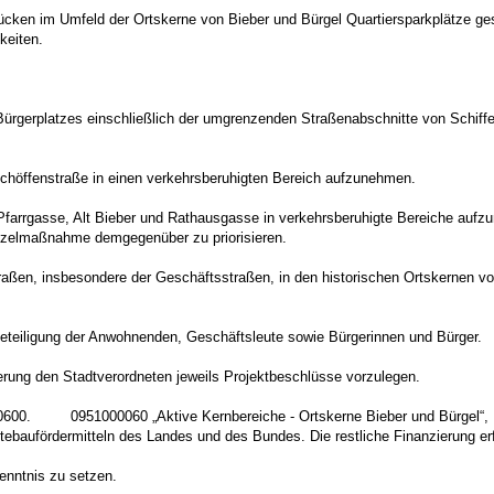
tücken im Umfeld der Ortskerne von Bieber und Bürgel Quartiersparkplätze ge
keiten.
ürgerplatzes einschließlich der umgrenzenden Straßenabschnitte von Schiffe
Schöffenstraße in einen verkehrsberuhigten Bereich aufzunehmen.
farrgasse, Alt Bieber und Rathausgasse in verkehrsberuhigte Bereiche aufzu
inzelmaßnahme demgegenüber zu priorisieren.
Straßen, insbesondere der Geschäftsstraßen, in den historischen Ortskernen v
Beteiligung der Anwohnenden, Geschäftsleute sowie Bürgerinnen und Bürger.
rung den Stadtverordneten jeweils Projektbeschlüsse vorzulegen.
9010600. 0951000060 „Aktive Kernbereiche - Ortskerne Bieber und Bürgel“,
baufördermitteln des Landes und des Bundes. Die restliche Finanzierung erfo
enntnis zu setzen.