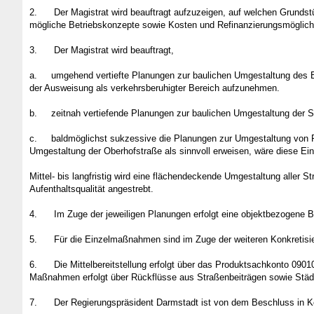
2.
Der Magistrat wird beauftragt aufzuzeigen, auf welchen Grunds
mögliche Betriebskonzepte sowie Kosten und Refinanzierungsmöglich
3.
Der Magistrat wird beauftragt,
a.
umgehend vertiefte Planungen zur baulichen Umgestaltung des B
der Ausweisung als verkehrsberuhigter Bereich aufzunehmen.
b.
zeitnah vertiefende Planungen zur baulichen Umgestaltung der 
c.
baldmöglichst sukzessive die Planungen zur Umgestaltung von P
Umgestaltung der Oberhofstraße als sinnvoll erweisen, wäre diese E
Mittel- bis langfristig wird eine flächendeckende Umgestaltung aller 
Aufenthaltsqualität angestrebt.
4.
Im Zuge der jeweiligen Planungen erfolgt eine objektbezogene 
5.
Für die Einzelmaßnahmen sind im Zuge der weiteren Konkretisie
6.
Die Mittelbereitstellung erfolgt über das Produktsachkonto 0
Maßnahmen erfolgt über Rückflüsse aus Straßenbeiträgen sowie Städte
7.
Der Regierungspräsident Darmstadt ist von dem Beschluss in K