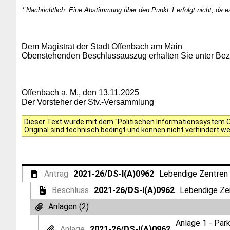
* Nachrichtlich: Eine Abstimmung über den Punkt 1 erfolgt nicht, da 
Dem Magistrat der Stadt Offenbach am Main
Obenstehenden Beschlussauszug erhalten Sie unter Bezu
Offenbach a. M., den 13.11.2025
Der Vorsteher der Stv.-Versammlung
Dieser Text wurde mit dem "Politischen Informationssystem Of
Original sind technisch bedingt und können nicht verhindert w
Antrag
2021-26/DS-I(A)0962
Lebendige Zentren 
Beschluss
2021-26/DS-I(A)0962
Lebendige Zen
Anlagen (2)
Anlage 1 - Par
Anlage
2021-26/DS-I(A)0962