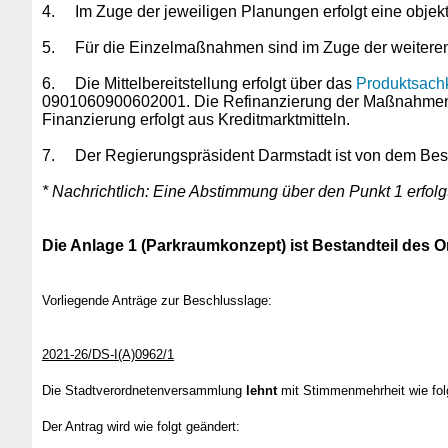
4.
Im Zuge der jeweiligen Planungen erfolgt eine obje
5.
Für die Einzelmaßnahmen sind im Zuge der weiteren 
6.
Die Mittelbereitstellung erfolgt über das
Produktsach
0901060900602001. Die Refinanzierung der Maßnahmen er
Finanzierung erfolgt aus Kreditmarktmitteln.
7.
Der Regierungspräsident Darmstadt ist von dem Besc
* Nachrichtlich: Eine Abstimmung über den Punkt 1 erfolg
Die Anlage 1 (Parkraumkonzept) ist Bestandteil des Or
Vorliegende Anträge zur Beschlusslage:
2021-26/DS-I(A)0962/1
Die Stadtverordnetenversammlung
lehnt
mit Stimmenmehrheit wie fo
Der Antrag wird wie folgt geändert: