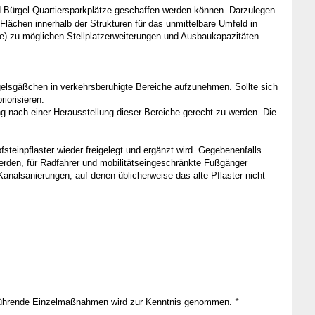
nd Bürgel Quartiersparkplätze geschaffen werden können.
Darzulegen
Flächen innerhalb der Strukturen für das unmittelbare Umfeld in
fe) zu möglichen Stellplatzerweiterungen und Ausbaukapazitäten.
elsgäßchen in verkehrsberuhigte Bereiche aufzunehmen. Sollte sich
iorisieren.
ng nach einer Herausstellung dieser Bereiche gerecht zu werden. Die
teinpflaster wieder freigelegt und ergänzt wird. Gegebenenfalls
erden, für Radfahrer und mobilitätseingeschränkte Fußgänger
nalsanierungen, auf denen üblicherweise das alte Pflaster nicht
hzuführende Einzelmaßnahmen wird zur Kenntnis genommen.
*