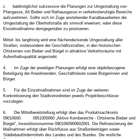
c.
baldmöglichst sukzessive die Planungen zur Umgestaltung von
Pfarrgasse, Alt Bieber und Rathausgasse in verkehrsberuhigte Bereiche
aufzunehmen. Sollte sich im Zuge anstehender Kanalbauarbeiten die
Umgestaltung der Oberhofstraße als sinnvoll erweisen, wäre diese
Einzelmaßnahme demgegenüber zu priorisieren.
Mittel- bis langfristig wird eine flächendeckende Umgestaltung aller
Straßen, insbesondere der Geschäftsstraßen, in den historischen
Ortskernen von Bieber und Bürgel in attraktive Verkehrsräume mit
Aufenthaltsqualität angestrebt.
4.
Im Zuge der jeweiligen Planungen erfolgt eine objektbezogene
Beteiligung der Anwohnenden, Geschäftsleute sowie Bürgerinnen und
Bürger.
5.
Für die Einzelmaßnahmen sind im Zuge der weiteren
Konkretisierung den Stadtverordneten jeweils Projektbeschlüsse
vorzulegen.
6.
Die Mittelbereitstellung erfolgt über das Produktsachkonto
09010600. 0951000060 „Aktive Kernbereiche - Ortskerne Bieber und
Bürgel“, Investitionsnummer 0901060900602001. Die Refinanzierung der
Maßnahmen erfolgt über Rückflüsse aus Straßenbeiträgen sowie
Städtebaufördermitteln des Landes und des Bundes. Die restliche