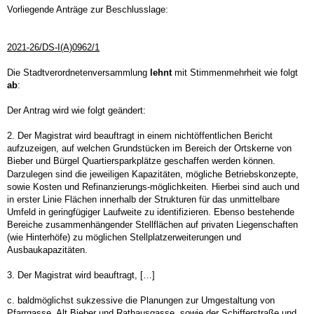
Vorliegende Anträge zur Beschlusslage:
2021-26/DS-I(A)0962/1
Die Stadtverordnetenversammlung
lehnt
mit Stimmenmehrheit wie folgt
ab
:
Der Antrag wird wie folgt geändert:
2. Der Magistrat wird beauftragt in einem nichtöffentlichen Bericht
aufzuzeigen, auf welchen Grundstücken im Bereich der Ortskerne von
Bieber und Bürgel Quartiersparkplätze geschaffen werden können.
Darzulegen sind die jeweiligen Kapazitäten, mögliche Betriebskonzepte,
sowie Kosten und Refinanzierungs-möglichkeiten. Hierbei sind auch und
in erster Linie Flächen innerhalb der Strukturen für das unmittelbare
Umfeld in geringfügiger Laufweite zu identifizieren. Ebenso bestehende
Bereiche zusammenhängender Stellflächen auf privaten Liegenschaften
(wie Hinterhöfe) zu möglichen Stellplatzerweiterungen und
Ausbaukapazitäten.
3. Der Magistrat wird beauftragt, […]
c. baldmöglichst sukzessive die Planungen zur Umgestaltung von
Pfarrgasse, Alt Bieber und Rathausgasse, sowie der Schifferstraße und