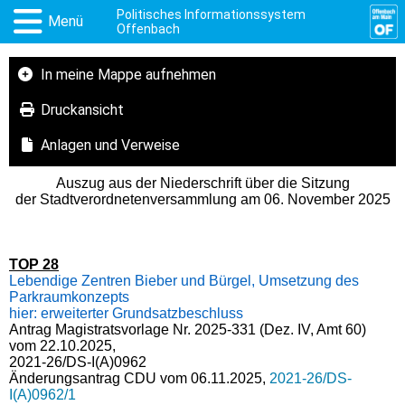
Politisches Informationssystem
Menü
Offenbach
In meine Mappe aufnehmen
Druckansicht
Anlagen und Verweise
Auszug aus der Niederschrift über die Sitzung
der Stadtverordnetenversammlung am 06. November 2025
TOP 28
Lebendige Zentren Bieber und Bürgel, Umsetzung des
Parkraumkonzepts
hier: erweiterter Grundsatzbeschluss
Antrag Magistratsvorlage Nr. 2025-331 (Dez. IV, Amt 60)
vom 22.10.2025,
2021-26/DS-I(A)0962
Änderungsantrag CDU vom 06.11.2025,
2021-26/DS-
I(A)0962/1