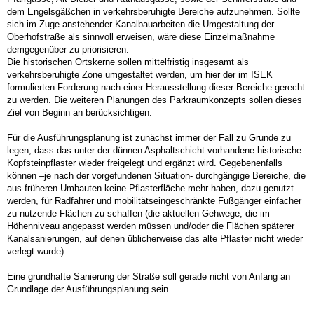
dem Engelsgäßchen in verkehrsberuhigte Bereiche aufzunehmen. Sollte
sich im Zuge anstehender Kanalbauarbeiten die Umgestaltung der
Oberhofstraße als sinnvoll erweisen, wäre diese Einzelmaßnahme
demgegenüber zu priorisieren.
Die historischen Ortskerne sollen mittelfristig insgesamt als
verkehrsberuhigte Zone umgestaltet werden, um hier der im ISEK
formulierten Forderung nach einer Herausstellung dieser Bereiche gerecht
zu werden. Die weiteren Planungen des Parkraumkonzepts sollen dieses
Ziel von Beginn an berücksichtigen.
Für die Ausführungsplanung ist zunächst immer der Fall zu Grunde zu
legen, dass das unter der dünnen Asphaltschicht vorhandene historische
Kopfsteinpflaster wieder freigelegt und ergänzt wird. Gegebenenfalls
können –je nach der vorgefundenen Situation- durchgängige Bereiche, die
aus früheren Umbauten keine Pflasterfläche mehr haben, dazu genutzt
werden, für Radfahrer und mobilitätseingeschränkte Fußgänger einfacher
zu nutzende Flächen zu schaffen (die aktuellen Gehwege, die im
Höhenniveau angepasst werden müssen und/oder die Flächen späterer
Kanalsanierungen, auf denen üblicherweise das alte Pflaster nicht wieder
verlegt wurde).
Eine grundhafte Sanierung der Straße soll gerade nicht von Anfang an
Grundlage der Ausführungsplanung sein.