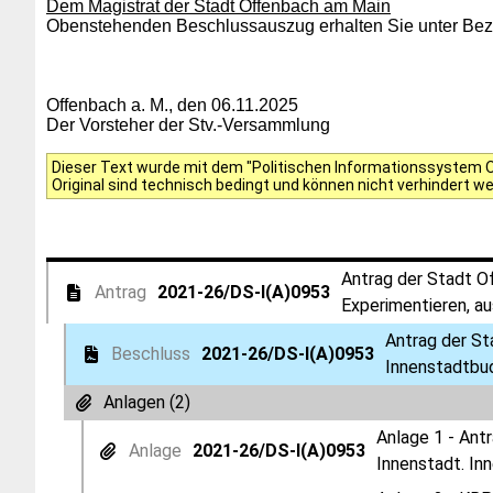
Dem Magistrat der Stadt Offenbach am Main
Obenstehenden Beschlussauszug erhalten Sie unter Bezu
Offenbach a. M., den 06.11.2025
Der Vorsteher der Stv.-Versammlung
Dieser Text wurde mit dem "Politischen Informationssystem Of
Original sind technisch bedingt und können nicht verhindert w
Antrag der Stadt O
Antrag
2021-26/DS-I(A)0953
Experimentieren, au
Antrag der S
Beschluss
2021-26/DS-I(A)0953
Innenstadtbud
Anlagen (2)
Anlage 1 - Ant
Anlage
2021-26/DS-I(A)0953
Innenstadt. In