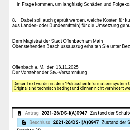
in Frage kommen, um langfristig Schäden und Folgekos
8.
Dabei soll auch geprüft werden, welche Kosten für 
aus Landes- oder Bundesmitteln) für die Umsetzung gen
Dem Magistrat der Stadt Offenbach am Main
Obenstehenden Beschlussauszug erhalten Sie unter Bezu
Offenbach a. M., den 13.11.2025
Der Vorsteher der Stv.-Versammlung
Dieser Text wurde mit dem "Politischen Informationssystem Of
Original sind technisch bedingt und können nicht verhindert w
Antrag
2021-26/DS-I(A)0947
Zustand der Schult
Beschluss
2021-26/DS-I(A)0947
Zustand der S