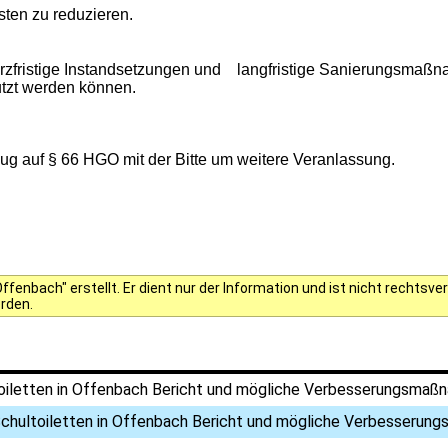
ten zu reduzieren.
kurzfristige Instandsetzungen und langfristige Sanierungsmaßn
utzt werden können.
g auf § 66 HGO mit der Bitte um weitere Veranlassung.
fenbach" erstellt. Er dient nur der Information und ist nicht rechts
erden.
oiletten in Offenbach Bericht und mögliche Verbesserungsmaßn
chultoiletten in Offenbach Bericht und mögliche Verbesserun