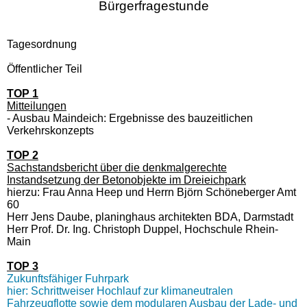
Bürgerfragestunde
Tagesordnung
Öffentlicher Teil
TOP 1
Mitteilungen
- Ausbau Maindeich: Ergebnisse des bauzeitlichen
Verkehrskonzepts
TOP 2
Sachstandsbericht über die denkmalgerechte
Instandsetzung der Betonobjekte im Dreieichpark
hierzu: Frau Anna Heep und Herrn Björn Schöneberger Amt
60
Herr Jens Daube, planinghaus architekten BDA, Darmstadt
Herr Prof. Dr. Ing. Christoph Duppel, Hochschule Rhein-
Main
TOP 3
Zukunftsfähiger Fuhrpark
hier: Schrittweiser Hochlauf zur klimaneutralen
Fahrzeugflotte sowie dem modularen Ausbau der Lade- und