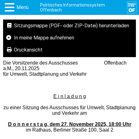
Politisches Informationssystem
Menü
Offenbach
Sitzungsmappe (PDF- oder ZIP-Datei) herunterladen
In meine Mappe aufnehmen
Druckansicht
Die Vorsitzende des Ausschusses Offenbach
a.M., 20.11.2025
für Umwelt, Stadtplanung und Verkehr
E i n l a d u n g
zu einer Sitzung des Ausschusses für Umwelt, Stadtplanung
und Verkehr am
D o n n e r s t a g, dem 27. November 2025, 18:00 Uhr
im Rathaus, Berliner Straße 100, Saal 2