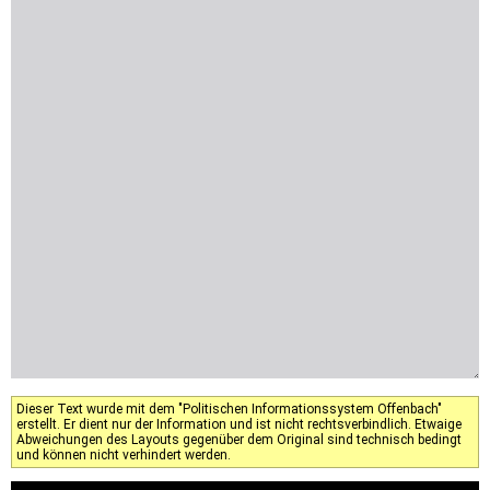
Dieser Text wurde mit dem "Politischen Informationssystem Offenbach"
erstellt. Er dient nur der Information und ist nicht rechtsverbindlich. Etwaige
Abweichungen des Layouts gegenüber dem Original sind technisch bedingt
und können nicht verhindert werden.