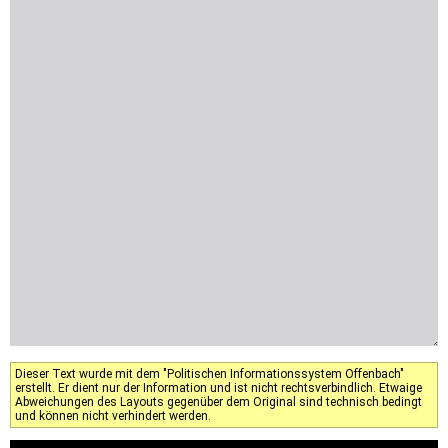
Dieser Text wurde mit dem "Politischen Informationssystem Offenbach"
erstellt. Er dient nur der Information und ist nicht rechtsverbindlich. Etwaige
Abweichungen des Layouts gegenüber dem Original sind technisch bedingt
und können nicht verhindert werden.