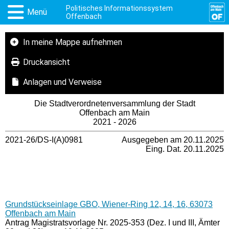
Politisches Informationssystem
Menü
Offenbach
In meine Mappe aufnehmen
Druckansicht
Anlagen und Verweise
Die Stadtverordnetenversammlung der Stadt
Offenbach am Main
2021 - 2026
2021-26/DS-I(A)0981
Ausgegeben am 20.11.2025
Eing. Dat. 20.11.2025
Grundstückseinlage GBO, Wiener-Ring 12, 14, 16, 63073
Offenbach am Main
Antrag Magistratsvorlage Nr. 2025-353 (Dez. I und III, Ämter