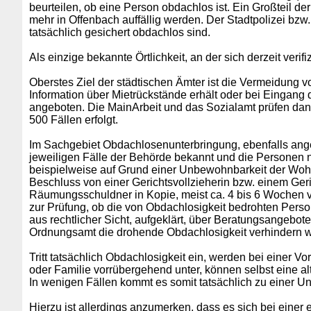
beurteilen, ob eine Person obdachlos ist. Ein Großteil de
mehr in Offenbach auffällig werden. Der Stadtpolizei bzw
tatsächlich gesichert obdachlos sind.
Als einzige bekannte Örtlichkeit, an der sich derzeit ver
Oberstes Ziel der städtischen Ämter ist die Vermeidung
Information über Mietrückstände erhält oder bei Eingan
angeboten. Die MainArbeit und das Sozialamt prüfen dan
500 Fällen erfolgt.
Im Sachgebiet Obdachlosenunterbringung, ebenfalls ang
jeweiligen Fälle der Behörde bekannt und die Personen n
beispielweise auf Grund einer Unbewohnbarkeit der Wo
Beschluss von einer Gerichtsvollzieherin bzw. einem Ge
Räumungsschuldner in Kopie, meist ca. 4 bis 6 Wochen 
zur Prüfung, ob die von Obdachlosigkeit bedrohten Pers
aus rechtlicher Sicht, aufgeklärt, über Beratungsangebot
Ordnungsamt die drohende Obdachlosigkeit verhindern w
Tritt tatsächlich Obdachlosigkeit ein, werden bei einer
oder Familie vorrübergehend unter, können selbst eine al
In wenigen Fällen kommt es somit tatsächlich zu einer 
Hierzu ist allerdings anzumerken, dass es sich bei eine