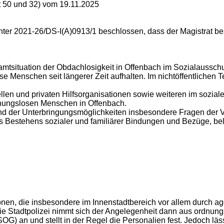
mt 50 und 32) vom 19.11.2025
ter 2021-26/DS-I(A)0913/1 beschlossen, dass d
er Magistrat be
samtsituation der Obdachlosigkeit in Offenbach im Sozialaussch
 Menschen seit längerer Zeit aufhalten. Im nichtöffentlichen Te
len und privaten Hilfsorganisationen sowie weiteren im sozialen
hnungslosen Menschen in Offenbach.
und der Unterbringungsmöglichkeiten insbesondere Fragen der V
 Bestehens sozialer und familiärer Bindungen und Bezüge, bele
en, die insbesondere im Innenstadtbereich vor allem durch aggre
Die Stadtpolizei nimmt sich der Angelegenheit dann aus ordnung
OG) an und stellt in der Regel die Personalien fest. Jedoch läs