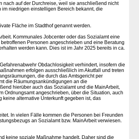
n nach auf der Durchreise, weil sie anschließend nicht
 im niedrigen einstelligen Bereich bekannt, die
private Fläche im Stadthof genannt werden.
Arbeit. Kommunales Jobcenter oder das Sozialamt eine
ie betroffenen Personen angeschrieben und eine Beratung
alten werden kann. Dies ist im Jahr 2025 bereits in ca.
efahrenabwehr Obdachlosigkeit verhindert, insofern die
aßnahmen erfolgen ausschließlich im Akutfall und treten
angsräumungen, die durch das Amtsgericht per
gsamt die Räumungsankündigungen an die
ßend hierüber auch das Sozialamt und die MainArbeit,
m Ordnungsamt angeschrieben, über die Situation, auch
 keine alternative Unterkunft gegeben ist, das
eitet. In vielen Fälle kommen die Personen bei Freunden
Leistungsbezugs an Sozialamt bzw. MainArbeit verwiesen.
und keine soziale Maßnahme handelt. Daher sind die