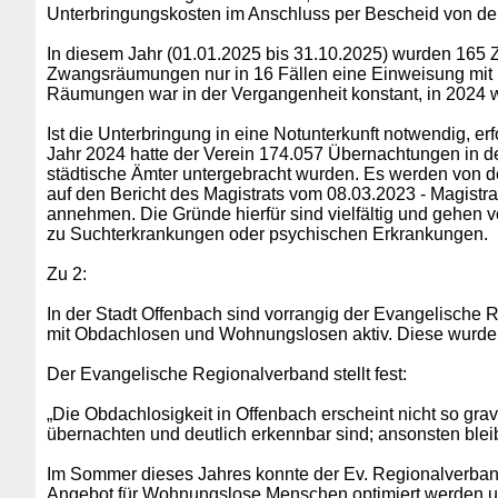
Unterbringungskosten im Anschluss per Bescheid von den 
In diesem Jahr (01.01.2025 bis 31.10.2025) wurden 16
Zwangsräumungen nur in 16 Fällen eine Einweisung mit 1
Räumungen war in der Vergangenheit konstant, in 2024 w
Ist die Unterbringung in eine Notunterkunft notwendig, er
Jahr 2024 hatte der Verein 174.057 Übernachtungen in de
städtische Ämter untergebracht wurden. Es werden von d
auf den Bericht des Magistrats vom 08.03.2023 - Magist
annehmen. Die Gründe hierfür sind vielfältig und gehen
zu Suchterkrankungen oder psychischen Erkrankungen.
Zu 2:
In der Stadt Offenbach sind vorrangig der Evangelische R
mit Obdachlosen und Wohnungslosen aktiv. Diese wurde
Der Evangelische Regionalverband stellt fest:
„Die Obdachlosigkeit in Offenbach erscheint nicht so grav
übernachten und deutlich erkennbar sind; ansonsten blei
Im Sommer dieses Jahres konnte der Ev. Regionalverband 
Angebot für Wohnungslose Menschen optimiert werden un