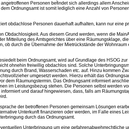
r angetroffenen Personen befindet sich allerdings allem Anschei
. dem Ordnungsamt ist somit lediglich eine Anzahl von Personen
ifiziert obdachlose Personen dauerhaft aufhalten, kann nur eine 
 von Obdachlosigkeit. Aus diesem Grund werden, wenn die Main
g der Mitteilung des Amtsgerichtes über eine Räumungsklage, d
n, ob durch die Übernahme der Mietrückstände der Wohnraum erh
esiedelt beim Ordnungsamt, wird auf Grundlage des HSOG zur G
icht ohnehin freiwillig obdachlos sind. Solche Unterbringungsm
hnung durch Brand, Wasserschaden etc. auf. Hinzu kommen Zw
richtsvollzieher umgesetzt werden. Hierzu erhält das Ordnun
vor dem Räumungstermin. Das Ordnungsamt informiert anschlie
onen im Leistungsbezug stehen. Die Personen selbst werden vo
e informiert und darauf hingewiesen, dass, falls am Räumungstag
ird.
 Vorsprache der betroffenen Personen gemeinsam Lösungen erarb
ternative Unterkunft finanzieren oder werden, im Falle eines 
Unterbringung durch das Ordnungsamt.
r eventuellen Unterbringung um eine gefahrenabwehrrechtliche 