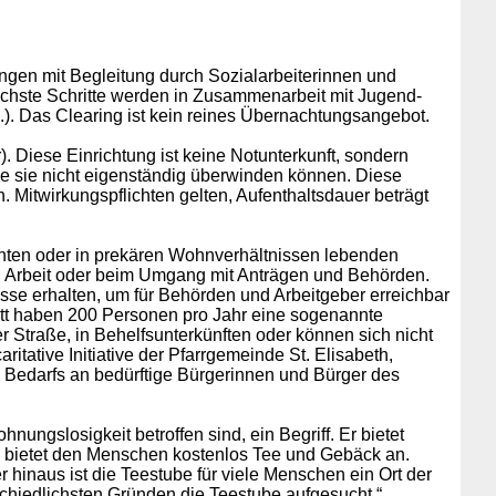
ngen mit Begleitung durch Sozialarbeiterinnen und
 nächste Schritte werden in Zusammenarbeit mit Jugend-
.). Das Clearing ist kein reines Übernachtungsangebot.
 Diese Einrichtung ist keine Notunterkunft, sondern
die sie nicht eigenständig überwinden können. Diese
 Mitwirkungspflichten gelten, Aufenthaltsdauer beträgt
ohten oder in prekären Wohnverhältnissen lebenden
d Arbeit oder beim Umgang mit Anträgen und Behörden.
se erhalten, um für Behörden und Arbeitgeber erreichbar
itt haben 200 Personen pro Jahr eine sogenannte
Straße, in Behelfsunterkünften oder können sich nicht
tative Initiative der Pfarrgemeinde St. Elisabeth,
en Bedarfs an bedürftige Bürgerinnen und Bürger des
ungslosigkeit betroffen sind, ein Begriff. Er bietet
 bietet den Menschen kostenlos Tee und Gebäck an.
 hinaus ist die Teestube für viele Menschen ein Ort der
chiedlichsten Gründen die Teestube aufgesucht.“