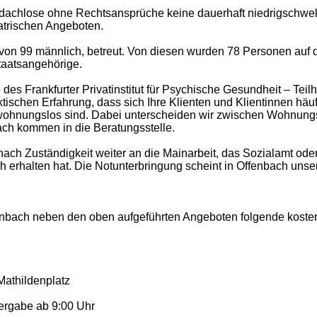
 Obdachlose ohne Rechtsansprüche keine dauerhaft niedrigschwe
atrischen Angeboten.
on 99 männlich, betreut. Von diesen wurden 78 Personen auf d
taatsangehörige.
es Frankfurter Privatinstitut für Psychische Gesundheit – Tei
ktischen Erfahrung, dass sich Ihre Klienten und Klientinnen hä
s wohnungslos sind. Dabei unterscheiden wir zwischen Wohnungs
ch kommen in die Beratungsstelle.
e nach Zuständigkeit weiter an die Mainarbeit, das Sozialamt o
erhalten hat. Die Notunterbringung scheint in Offenbach unsere
nbach neben den oben aufgeführten Angeboten folgende kosten
Mathildenplatz
ergabe ab 9:00 Uhr