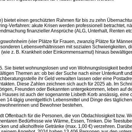
e) bietet einen geschützten Rahmen für bis zu zehn Übernachtu
earing-Verfahren: akute Krisen werden professionell betrachtet,
tendmachung finanzieller Ansprüche (ALG, Unterhalt, Renten etc
wohnheim (vier Plätze für Frauen, zwanzig Plätze für Männer).
n besonderen Lebensverhältnissen mit sozialen Schwierigkeiten, 
 (wie z. B. Krankheit oder Einkommensarmut) hinaus bewältigen.
15. Sie bietet wohnungslosen und von Wohnungslosigkeit bedr
ältigen Themen an: ob bei der Suche nach einer Unterkunft un
beratungsstelle ihr Geld verwalten lassen oder eine Postadres
ntakten. Diese Zahlen zeichnen sich auch für 2025 ab. Im Schn
rigen, Freunden oder Bekannten untergekommen, leben auf der 
uses ist auch der sogenannte Lisbeth Korb ansässig, eine cari
ilen 14-tägig unentgeltlich Lebensmittel und Dinge des täglich
r Bewohnerinnen und Bewohner bestehen.
dt Offenbach für die Personen, die von Obdachlosigkeit bzw. Wohn
entaren Bedürfnisse wie Wärme, Essen, Trinken. Die Teestube
ken und alkoholfreie Getränke (max. 1,00 €) verzehren. Darüber
it seinem Angebot. 2024 haben 13.406 Personen aus den unters