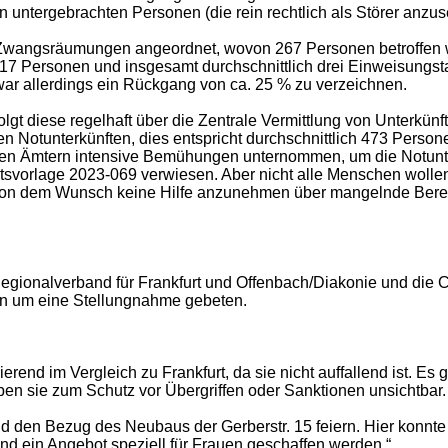
untergebrachten Personen (die rein rechtlich als Störer anzus
5 Zwangsräumungen angeordnet, wovon 267 Personen betroffen
7 Personen und insgesamt durchschnittlich drei Einweisungsta
ar allerdings ein Rückgang von ca. 25 % zu verzeichnen.
folgt diese regelhaft über die Zentrale Vermittlung von Unterkü
n Notunterkünften, dies entspricht durchschnittlich 473 Perso
en Ämtern intensive Bemühungen unternommen, um die Notunter
ratsvorlage 2023-069 verwiesen. Aber nicht alle Menschen wol
 von dem Wunsch keine Hilfe anzunehmen über mangelnde Bereit
egionalverband für Frankfurt und Offenbach/Diakonie und die Car
n um eine Stellungnahme gebeten.
ierend im Vergleich zu Frankfurt, da sie nicht auffallend ist. 
ben sie zum Schutz vor Übergriffen oder Sanktionen unsichtba
den Bezug des Neubaus der Gerberstr. 15 feiern. Hier konnte a
d ein Angebot speziell für Frauen geschaffen werden.“