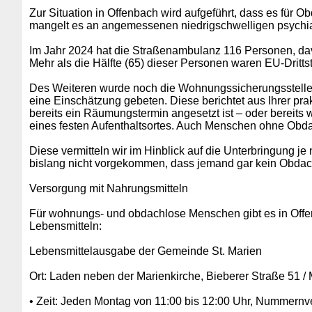
Zur Situation in Offenbach wird aufgeführt, dass es für
mangelt es an angemessenen niedrigschwelligen psychi
Im Jahr 2024 hat die Straßenambulanz 116 Personen, dav
Mehr als die Hälfte (65) dieser Personen waren EU-Dritts
Des Weiteren wurde noch die Wohnungssicherungsstelle d
eine Einschätzung gebeten. Diese berichtet aus Ihrer pra
bereits ein Räumungstermin angesetzt ist – oder bereit
eines festen Aufenthaltsortes. Auch Menschen ohne Obda
Diese vermitteln wir im Hinblick auf die Unterbringung j
bislang nicht vorgekommen, dass jemand gar kein Obdach 
Versorgung mit Nahrungsmitteln
Für wohnungs- und obdachlose Menschen gibt es in Offe
Lebensmitteln:
Lebensmittelausgabe der Gemeinde St. Marien
Ort: Laden neben der Marienkirche, Bieberer Straße 51 / 
• Zeit: Jeden Montag von 11:00 bis 12:00 Uhr, Nummernv