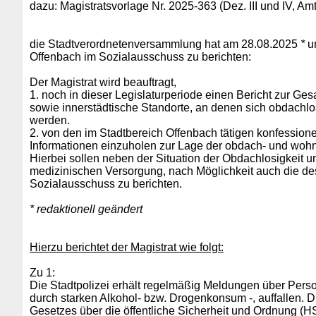
dazu: Magistratsvorlage Nr. 2025-363 (Dez. III und IV, A
die Stadtverordnetenversammlung hat am 28.08.2025
*
un
Offenbach im Sozialausschuss zu berichten:
Der Magistrat wird beauftragt,
1. noch in dieser Legislaturperiode einen Bericht zur Ge
sowie innerstädtische Standorte, an denen sich obdachlose
werden.
2. von den im Stadtbereich Offenbach tätigen konfessionel
Informationen einzuholen zur Lage der obdach- und wo
Hierbei sollen neben der Situation der Obdachlosigkeit 
medizinischen Versorgung, nach Möglichkeit auch die des
Sozialausschuss zu berichten.
* redaktionell geändert
Hierzu berichtet der Magistrat wie folgt:
Zu 1:
Die Stadtpolizei erhält regelmäßig Meldungen über Person
durch starken Alkohol- bzw. Drogenkonsum -, auffallen. 
Gesetzes über die öffentliche Sicherheit und Ordnung (HS