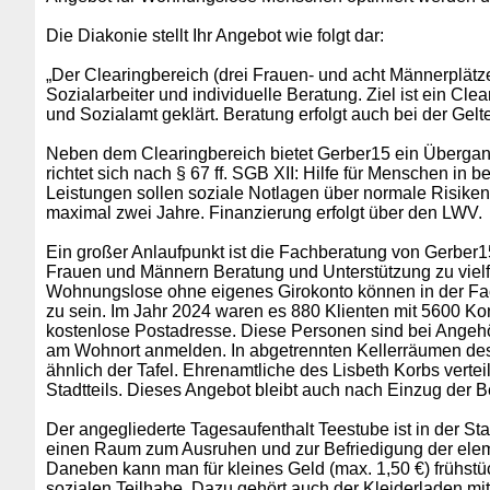
Die Diakonie stellt Ihr Angebot wie folgt dar:
„Der Clearingbereich (drei Frauen- und acht Männerplätz
Sozialarbeiter und individuelle Beratung. Ziel ist ein Cl
und Sozialamt geklärt. Beratung erfolgt auch bei der Gel
Neben dem Clearingbereich bietet Gerber15 ein Übergangs
richtet sich nach § 67 ff. SGB XII: Hilfe für Menschen i
Leistungen sollen soziale Notlagen über normale Risiken
maximal zwei Jahre. Finanzierung erfolgt über den LWV.
Ein großer Anlaufpunkt ist die Fachberatung von Gerber
Frauen und Männern Beratung und Unterstützung zu vielf
Wohnungslose ohne eigenes Girokonto können in der Fach
zu sein. Im Jahr 2024 waren es 880 Klienten mit 5600 Ko
kostenlose Postadresse. Diese Personen sind bei Angehö
am Wohnort anmelden. In abgetrennten Kellerräumen des Ha
ähnlich der Tafel. Ehrenamtliche des Lisbeth Korbs verte
Stadtteils. Dieses Angebot bleibt auch nach Einzug de
Der angegliederte Tagesaufenthalt Teestube ist in der Sta
einen Raum zum Ausruhen und zur Befriedigung der elem
Daneben kann man für kleines Geld (max. 1,50 €) frühstüc
sozialen Teilhabe. Dazu gehört auch der Kleiderladen m