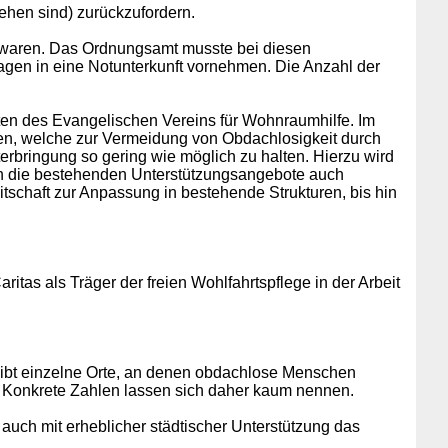
ehen sind) zurückzufordern.
 waren. Das Ordnungsamt musste bei diesen
gen in eine Notunterkunft vornehmen. Die Anzahl der
nften des Evangelischen Vereins für Wohnraumhilfe. Im
nen, welche zur Vermeidung von Obdachlosigkeit durch
bringung so gering wie möglich zu halten. Hierzu wird
len die bestehenden Unterstützungsangebote auch
schaft zur Anpassung in bestehende Strukturen, bis hin
itas als Träger der freien Wohlfahrtspflege in der Arbeit
Es gibt einzelne Orte, an denen obdachlose Menschen
r. Konkrete Zahlen lassen sich daher kaum nennen.
uch mit erheblicher städtischer Unterstützung das