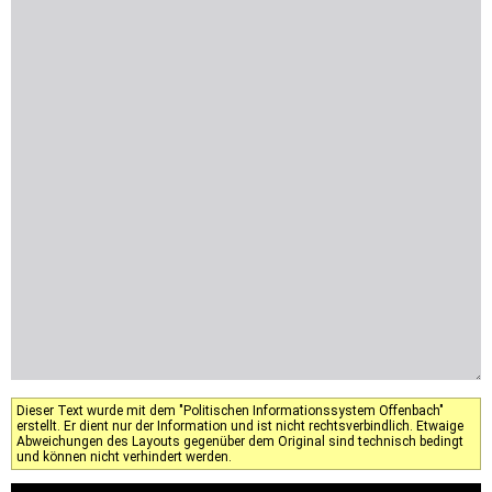
Dieser Text wurde mit dem "Politischen Informationssystem Offenbach"
erstellt. Er dient nur der Information und ist nicht rechtsverbindlich. Etwaige
Abweichungen des Layouts gegenüber dem Original sind technisch bedingt
und können nicht verhindert werden.