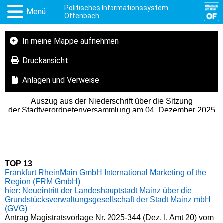
Politisches Informationssystem
Menü
Offenbach
In meine Mappe aufnehmen
Druckansicht
Anlagen und Verweise
Auszug aus der Niederschrift über die Sitzung
der Stadtverordnetenversammlung am 04. Dezember 2025
TOP 13
Frankfurt RheinMain GmbH International Marketing of the
Region (FRM GmbH)
hier: Neueintritt der Landeshauptstadt Mainz über die
Grundstücksverwaltungsgesellschaft der Stadt Mainz mbH
(GVG)
Antrag Magistratsvorlage Nr. 2025-344 (Dez. I, Amt 20) vom