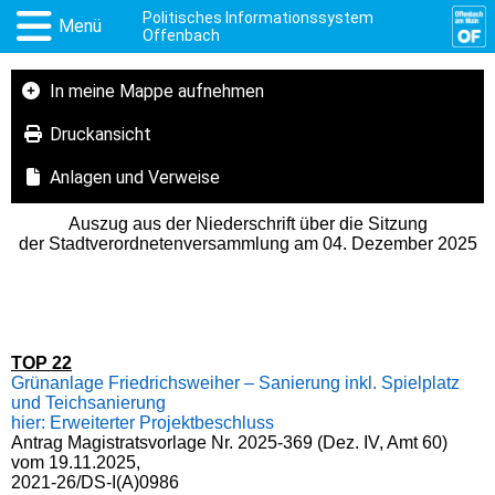
Politisches Informationssystem
Menü
Offenbach
In meine Mappe aufnehmen
Druckansicht
Anlagen und Verweise
Auszug aus der Niederschrift über die Sitzung
der Stadtverordnetenversammlung am 04. Dezember 2025
TOP 22
Grünanlage Friedrichsweiher – Sanierung inkl. Spielplatz
und Teichsanierung
hier: Erweiterter Projektbeschluss
Antrag Magistratsvorlage Nr. 2025-369 (Dez. IV, Amt 60)
vom 19.11.2025,
2021-26/DS-I(A)0986