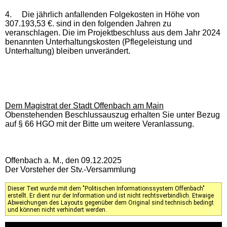
4.
Die jährlich anfallenden Folgekosten in Höhe von
307.193,53 €. sind in den folgenden Jahren zu
veranschlagen. Die im Projektbeschluss aus dem Jahr 2024
benannten Unterhaltungskosten (Pflegeleistung und
Unterhaltung) bleiben unverändert.
Dem Magistrat der Stadt Offenbach am Main
Obenstehenden Beschlussauszug erhalten Sie unter Bezug
auf § 66 HGO mit der Bitte um weitere Veranlassung.
Offenbach a. M., den 09.12.2025
Der Vorsteher der Stv.-Versammlung
Dieser Text wurde mit dem "Politischen Informationssystem Offenbach"
erstellt. Er dient nur der Information und ist nicht rechtsverbindlich. Etwaige
Abweichungen des Layouts gegenüber dem Original sind technisch bedingt
und können nicht verhindert werden.