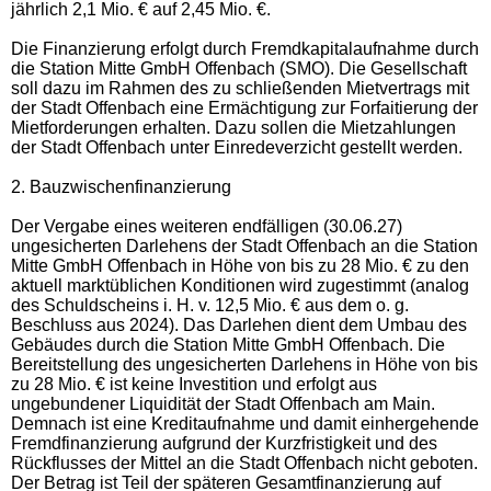
jährlich 2,1 Mio. € auf 2,45 Mio. €.
Die Finanzierung erfolgt durch Fremdkapitalaufnahme durch
die Station Mitte GmbH Offenbach (SMO). Die Gesellschaft
soll dazu im Rahmen des zu schließenden Mietvertrags mit
der Stadt Offenbach eine Ermächtigung zur Forfaitierung der
Mietforderungen erhalten. Dazu sollen die Mietzahlungen
der Stadt Offenbach unter Einredeverzicht gestellt werden.
2. Bauzwischenfinanzierung
Der Vergabe eines weiteren endfälligen (30.06.27)
ungesicherten Darlehens der Stadt Offenbach an die Station
Mitte GmbH Offenbach in Höhe von bis zu 28 Mio. € zu den
aktuell marktüblichen Konditionen wird zugestimmt (analog
des Schuldscheins i. H. v. 12,5 Mio. € aus dem o. g.
Beschluss aus 2024). Das Darlehen dient dem Umbau des
Gebäudes durch die Station Mitte GmbH Offenbach. Die
Bereitstellung des ungesicherten Darlehens in Höhe von bis
zu 28 Mio. € ist keine Investition und erfolgt aus
ungebundener Liquidität der Stadt Offenbach am Main.
Demnach ist eine Kreditaufnahme und damit einhergehende
Fremdfinanzierung aufgrund der Kurzfristigkeit und des
Rückflusses der Mittel an die Stadt Offenbach nicht geboten.
Der Betrag ist Teil der späteren Gesamtfinanzierung auf