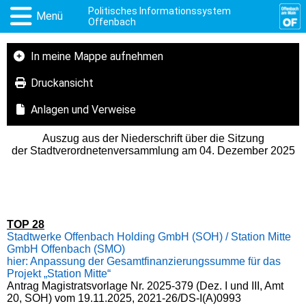
Politisches Informationssystem
Menü
Offenbach
In meine Mappe aufnehmen
Druckansicht
Anlagen und Verweise
Auszug aus der Niederschrift über die Sitzung
der Stadtverordnetenversammlung am 04. Dezember 2025
TOP 28
Stadtwerke Offenbach Holding GmbH (SOH) / Station Mitte
GmbH Offenbach (SMO)
hier: Anpassung der Gesamtfinanzierungssumme für das
Projekt „Station Mitte“
Antrag Magistratsvorlage Nr. 2025-379 (Dez. I und III, Amt
20, SOH) vom 19.11.2025, 2021-26/DS-I(A)0993