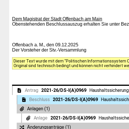
Dem Magistrat der Stadt Offenbach am Main
Obenstehenden Beschlussauszug erhalten Sie unter Bezu
Offenbach a. M., den 09.12.2025
Der Vorsteher der Stv.-Versammlung
Dieser Text wurde mit dem "Politischen Informationssystem Of
Original sind technisch bedingt und können nicht verhindert w
Antrag
2021-26/DS-I(A)0969
Haushaltssicherun
Beschluss
2021-26/DS-I(A)0969
Haushaltssic
Anlagen (1)
Anlage
2021-26/DS-I(A)0969
Haushaltssich
Änderungsanträge (1)