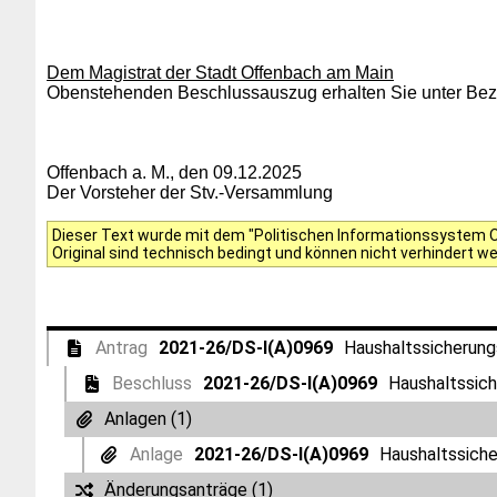
Dem Magistrat der Stadt Offenbach am Main
Obenstehenden Beschlussauszug erhalten Sie unter Bezu
Offenbach a. M., den 09.12.2025
Der Vorsteher der Stv.-Versammlung
Dieser Text wurde mit dem "Politischen Informationssystem Of
Original sind technisch bedingt und können nicht verhindert w
Antrag
2021-26/DS-I(A)0969
Haushaltssicherun
Beschluss
2021-26/DS-I(A)0969
Haushaltssic
Anlagen (1)
Anlage
2021-26/DS-I(A)0969
Haushaltssich
Änderungsanträge (1)