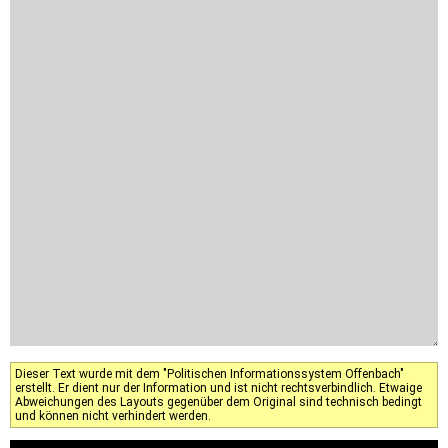
Dieser Text wurde mit dem "Politischen Informationssystem Offenbach"
erstellt. Er dient nur der Information und ist nicht rechtsverbindlich. Etwaige
Abweichungen des Layouts gegenüber dem Original sind technisch bedingt
und können nicht verhindert werden.