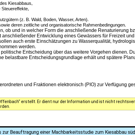
t des Kiesabbaus,
 Steuereffekte,
utzgütern (z. B. Wald, Boden, Wasser, Arten).
sowie deren zeitliche und organisatorische Rahmenbedingungen.
en, ob und in welcher Form die anschließende Renaturierung b
t anschließender Entwicklung eines Gewässers für Freizeit und
sollen auch erste Einschätzungen zu Wasserqualität, hydrolog
genommen werden.
 politische Entscheidung über das weitere Vorgehen dienen. Dur
ne belastbare Entscheidungsgrundlage erhält und spätere Plan
rordneten und Fraktionen elektronisch (PIO) zur Verfügung gest
fenbach" erstellt. Er dient nur der Information und ist nicht rechts
erden.
 zur Beauftragung einer Machbarkeitsstudie zum Kiesabbau süd