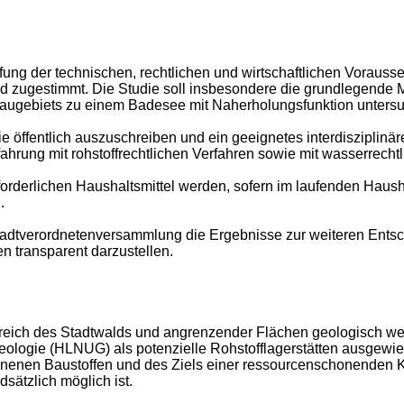
fung der technischen, rechtlichen und wirtschaftlichen Voraus
ird zugestimmt. Die Studie soll insbesondere die grundlegende 
augebiets zu einem Badesee mit Naherholungsfunktion unters
die öffentlich auszuschreiben und ein geeignetes interdiszipli
fahrung mit rohstoffrechtlichen Verfahren sowie mit wasserrecht
orderlichen Haushaltsmittel werden, sofern im laufenden Haushalt
.
tadtverordnetenversammlung die Ergebnisse zur weiteren Ents
 transparent darzustellen.
ereich des Stadtwalds und angrenzender Flächen geologisch we
logie (HLNUG) als potenzielle Rohstofflagerstätten ausgewies
enen Baustoffen und des Ziels einer ressourcenschonenden Krei
sätzlich möglich ist.