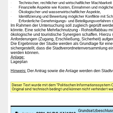
Technischer, rechtlicher und wirtschaftlicher Machbarkei
·
Finanzielle Aspekte wie Kosten, Einnahmen und mögliche
·
Ökologischer und wasserwirtschaftlicher Aspekte,
·
Identifizierung und Bewertung möglicher Konflikte mit Sch
·
Erforderliche Genehmigungs- und Beteiligungsverfahren 
·
Im Rahmen der Untersuchung soll zugleich geprüft werd
könnte. Eine solche Mehrfachnutzung - Rohstoffabbau mi
ökologische und touristische Synergien schaffen.
Hierzu 
Anforderungen (Zugang, Erschließung, Sicherheit) auf
Die Ergebnisse der Studie werden als Grundlage für eine
sichergestellt, dass die Stadtverordnetenversammlung ei
werden können.
Anlage:
Lageplan
Hinweis:
Der Antrag sowie die Anlage werden den Stadtve
Dieser Text wurde mit dem "Politischen Informationssystem Of
Original sind technisch bedingt und können nicht verhindert w
Grundsatzbeschluss