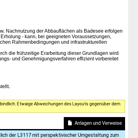
zw. Nachnutzung der Abbauflächen als Badesee erfolgen
 Erholung - kann, bei geeigneten Voraussetzungen,
ischen Rahmenbedingungen und infrastrukturellen
ch die frühzeitige Erarbeitung dieser Grundlagen wird
ungs- und Genehmigungsverfahren effizient vorbereitet
ellt.
verbindlich. Etwaige Abweichungen des Layouts gegenüber dem
Anlagen und Verweise
lich der L3117 mit perspektivischer Umgestaltung zum