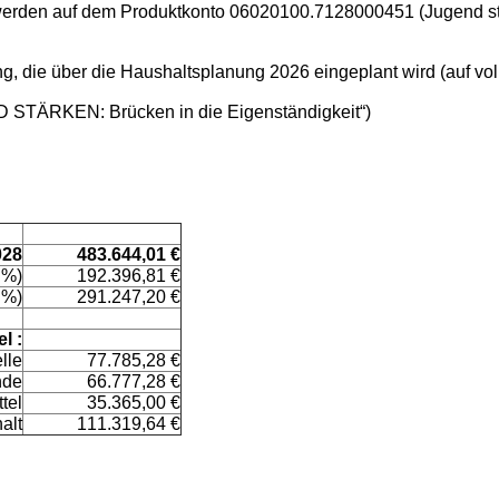
werden auf dem Produktkonto 06020100.7128000451 (Jugend stär
ng, die über die Haushaltsplanung 2026 eingeplant wird (auf vol
 STÄRKEN: Brücken in die Eigenständigkeit“)
028
483.644,01 €
 %)
192.396,81 €
 %)
291.247,20 €
l :
lle
77.785,28 €
nde
66.777,28 €
tel
35.365,00 €
alt
111.319,64 €