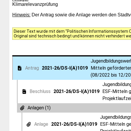
Klimarelevanzprüfung
Hinweis:
Der Antrag sowie die Anlage werden den Stadtver
Dieser Text wurde mit dem "Politischen Informationssystem Of
Original sind technisch bedingt und können nicht verhindert w
Jugendbildungswerk
Antrag
2021-26/DS-I(A)1019
Mitteln geförderte
(08/2022 bis 12/202
Jugendbildun
Beschluss
2021-26/DS-I(A)1019
ESF-Mitteln g
Projektlaufze
Anlagen (1)
Jugendbildungs
Anlage
2021-26/DS-I(A)1019
ESF-Mitteln ge