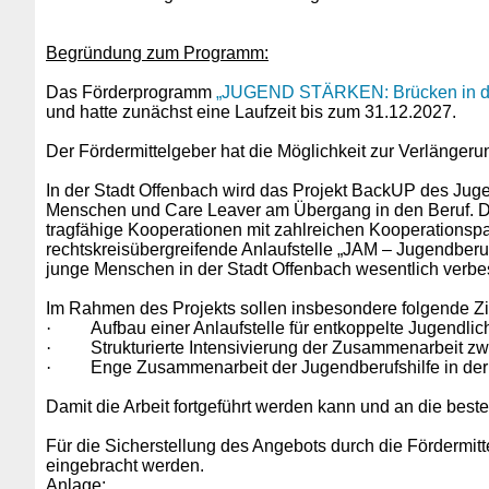
Begründung zum Programm:
Das Förderprogramm
„JUGEND STÄRKEN: Brücken in die
und hatte zunächst eine Laufzeit bis zum 31.12.2027.
Der Fördermittelgeber hat die Möglichkeit zur Verlänger
In der Stadt Offenbach wird das Projekt BackUP des Juge
Menschen und Care Leaver am Übergang in den Beruf. Die
tragfähige Kooperationen mit zahlreichen Kooperationspartne
rechtskreisübergreifende Anlaufstelle „JAM – Jugendberufs
junge Menschen in der Stadt Offenbach wesentlich verbes
Im Rahmen des Projekts sollen insbesondere folgende Zie
·
Aufbau einer Anlaufstelle für entkoppelte Jugendlic
·
Strukturierte Intensivierung der Zusammenarbeit zwi
·
Enge Zusammenarbeit der Jugendberufshilfe in der A
Damit die Arbeit fortgeführt werden kann und an die bes
Für die Sicherstellung des Angebots durch die Fördermit
eingebracht werden.
Anlage: