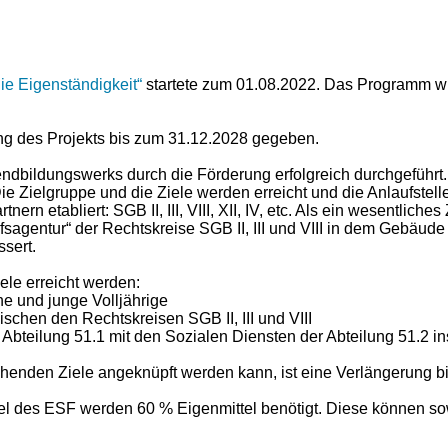
 Eigenständigkeit“
startete zum 01.08.2022. Das Programm wir
ung des Projekts bis zum 31.12.2028 gegeben.
ndbildungswerks durch die Förderung erfolgreich durchgeführt. 
 Zielgruppe und die Ziele werden erreicht und die Anlaufstell
rn etabliert: SGB II, III, VIII, XII, IV, etc. Als ein wesentlich
agentur“ der Rechtskreise SGB II, III und VIII in dem Gebäude d
sert.
le erreicht werden:
he und junge Volljährige
schen den Rechtskreisen SGB II, III und VIII
bteilung 51.1 mit den Sozialen Diensten der Abteilung 51.2 ins
tehenden Ziele angeknüpft werden kann, ist eine Verlängerung
tel des ESF werden 60 % Eigenmittel benötigt. Diese können so