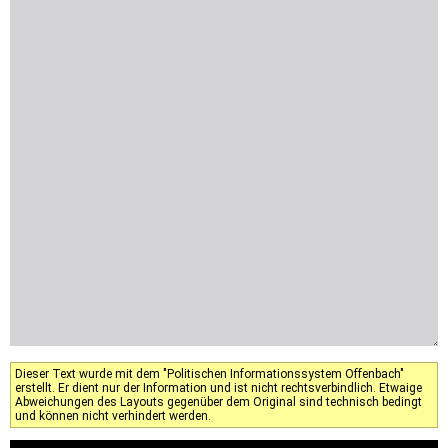
Dieser Text wurde mit dem "Politischen Informationssystem Offenbach"
erstellt. Er dient nur der Information und ist nicht rechtsverbindlich. Etwaige
Abweichungen des Layouts gegenüber dem Original sind technisch bedingt
und können nicht verhindert werden.